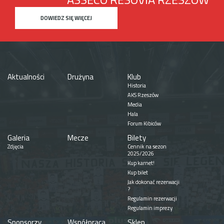
DOWIEDZ SIĘ WIĘCEJ
Aktualności
Drużyna
Klub
Historia
AKS Rzeszów
Media
Hala
Forum Kibiców
Galeria
Mecze
Bilety
Zdjęcia
Cennik na sezon
2025/2026
Kup karnet!
Kup bilet
Jak dokonać rezerwacji
?
Regulamin rezerwacji
Regulamin imprezy
Sponsorzy
Współpraca
Sklep