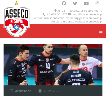
35-051 Rzeszów, ul. Podpromie 10
+48 669 001 573
biuro@assecoresovia.pl
współpraca sponsorska:
marketing@assecoresovia.pl
media:
biuroprasowe@assecoresovia.pl
Aktualności
23.11.2020