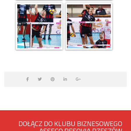
DOŁĄCZ DO KLUBU BIZNESOWEGO
ASSECO RESOVIA RZESZÓW