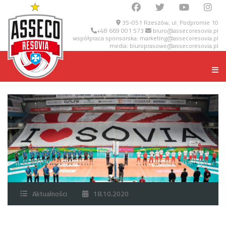
35-051 Rzeszów, ul. Podpromie 10
+48 669 001 573
biuro@assecoresovia.pl
współpraca sponsorska:
marketing@assecoresovia.pl
media:
biuroprasowe@assecoresovia.pl
Aktualności
18.10.2020