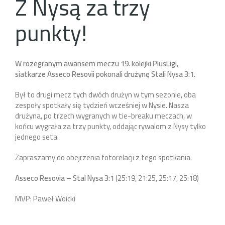
Z Nysą za trzy
punkty!
W rozegranym awansem meczu 19. kolejki PlusLigi,
siatkarze Asseco Resovii pokonali drużynę Stali Nysa 3:1.
Był to drugi mecz tych dwóch drużyn w tym sezonie, oba
zespoły spotkały się tydzień wcześniej w Nysie. Nasza
drużyna, po trzech wygranych w tie-breaku meczach, w
końcu wygrała za trzy punkty, oddając rywalom z Nysy tylko
jednego seta.
Zapraszamy do obejrzenia fotorelacji z tego spotkania.
Asseco Resovia – Stal Nysa 3:1
(25:19, 21:25, 25:17, 25:18)
MVP: Paweł Woicki