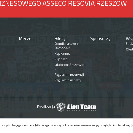
BIZNESOWEGO ASSECO RESOVIA RZESZÓW
Mecze
Bilety
Sponsorzy
Wsp
Cennik na sezon
Stref
2025/2026
Ofer
Kup karnet!
Kup bilet
Jak dokonać rezerwacji
?
Regulamin rezerwacji
Regulamin imprezy
Realizacja
na dysku Twojego komputera. Jeśli nie zgadzasz się na to - zmień ustawienia swojej przeglądarki internetowej (zgo