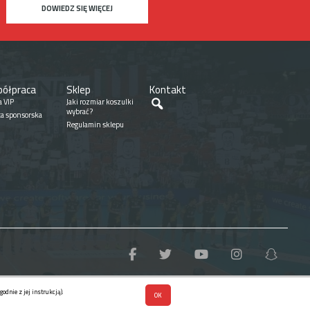
DOWIEDZ SIĘ WIĘCEJ
ółpraca
Sklep
Kontakt
Szukaj
a VIP
Jaki rozmiar koszulki
wybrać?
ta sponsorska
Regulamin sklepu
dnie z jej instrukcją).
OK