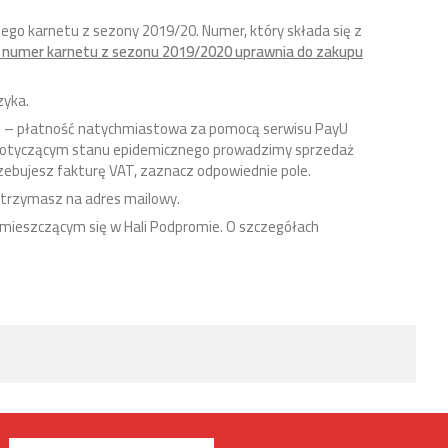
go karnetu z sezony 2019/20. Numer, który składa się z
 numer karnetu z sezonu 2019/2020 uprawnia do zakupu
zyka.
ci – płatność natychmiastowa za pomocą serwisu PayU
 dotyczącym stanu epidemicznego prowadzimy sprzedaż
rzebujesz fakturę VAT, zaznacz odpowiednie pole.
 otrzymasz na adres mailowy.
i mieszczącym się w Hali Podpromie. O szczegółach