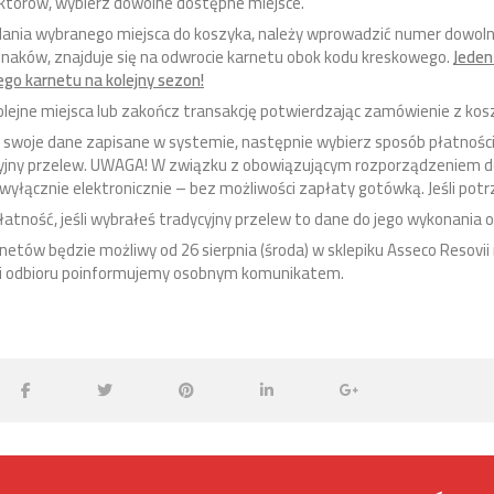
ektorów, wybierz dowolne dostępne miejsce.
dania wybranego miejsca do koszyka, należy wprowadzić numer dowolne
znaków, znajduje się na odwrocie karnetu obok kodu kreskowego.
Jeden
ego karnetu na kolejny sezon!
olejne miejsca lub zakończ transakcję potwierdzając zamówienie z kos
 swoje dane zapisane w systemie, następnie wybierz sposób płatnoś
cyjny przelew. UWAGA! W związku z obowiązującym rozporządzeniem
yłącznie elektronicznie – bez możliwości zapłaty gotówką. Jeśli pot
płatność, jeśli wybrałeś tradycyjny przelew to dane do jego wykonania
netów będzie możliwy od 26 sierpnia (środa) w sklepiku Asseco Resovi
ji odbioru poinformujemy osobnym komunikatem.