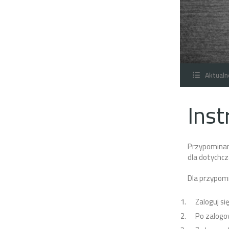
Aktualn
Inst
Przypominamy
dla dotychc
Dla przypomn
Zaloguj si
Po zalogo