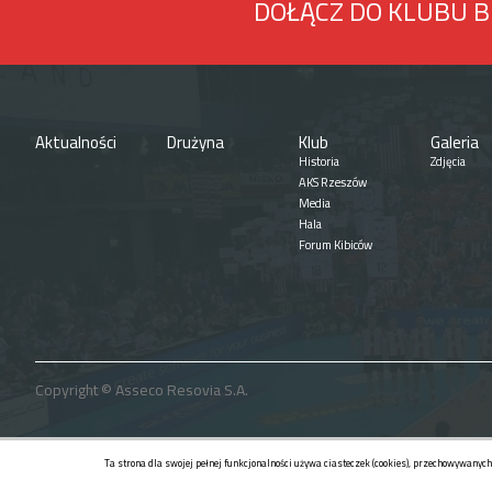
DOŁĄCZ DO KLUBU 
Aktualności
Drużyna
Klub
Galeria
Historia
Zdjęcia
AKS Rzeszów
Media
Hala
Forum Kibiców
Copyright © Asseco Resovia S.A.
Ta strona dla swojej pełnej funkcjonalności używa ciasteczek (cookies), przechowywanych 