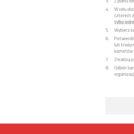
Z planu s
W celu do
czterech 
tylko jedn
Wybierz k
Potwierdź
lub trady
karnetów w
Zrealizuj 
Odbiór kar
organizac