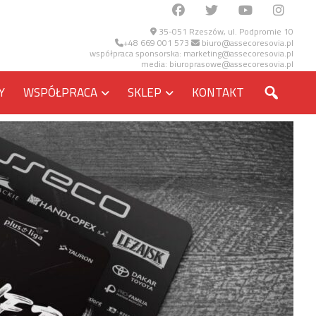
35-051 Rzeszów, ul. Podpromie 10
+48 669 001 573
biuro@assecoresovia.pl
współpraca sponsorska:
marketing@assecoresovia.pl
media:
biuroprasowe@assecoresovia.pl
SZUKA
Y
WSPÓŁPRACA
SKLEP
KONTAKT