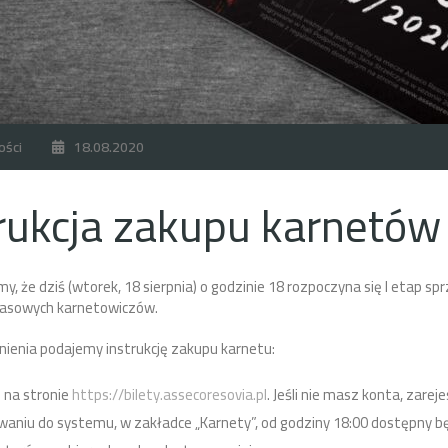
ości
18.08.2020
rukcja zakupu karnetów
, że dziś (wtorek, 18 sierpnia) o godzinie 18 rozpoczyna się I etap 
zasowych karnetowiczów.
ienia podajemy instrukcję zakupu karnetu:
ę na stronie
https://bilety.assecoresovia.pl
. Jeśli nie masz konta, zarejes
waniu do systemu, w zakładce „Karnety”, od godziny 18:00 dostępny b