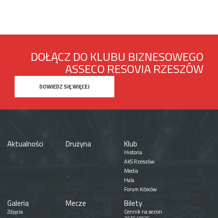
DOŁĄCZ DO KLUBU BIZNESOWEGO
ASSECO RESOVIA RZESZÓW
DOWIEDZ SIĘ WIĘCEJ
Aktualności
Drużyna
Klub
Historia
AKS Rzeszów
Media
Hala
Forum Kibiców
Galeria
Mecze
Bilety
Zdjęcia
Cennik na sezon