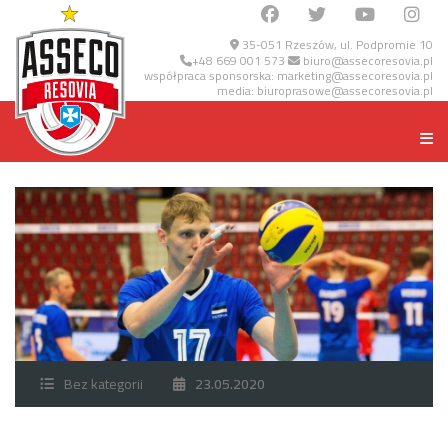
35-051 Rzeszów, ul. Podpromie 10
+48 669 001 573
biuro@assecoresovia.pl
współpraca sponsorska:
marketing@assecoresovia.pl
media:
biuroprasowe@assecoresovia.pl
Bez kategorii
23.05.2020