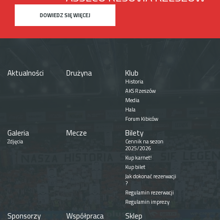
DOWIEDZ SIĘ WIĘCEJ
Aktualności
Drużyna
Klub
Historia
AKS Rzeszów
Media
Hala
Forum Kibiców
Galeria
Mecze
Bilety
Zdjęcia
Cennik na sezon
2025/2026
Kup karnet!
Kup bilet
Jak dokonać rezerwacji
?
Regulamin rezerwacji
Regulamin imprezy
Sponsorzy
Współpraca
Sklep