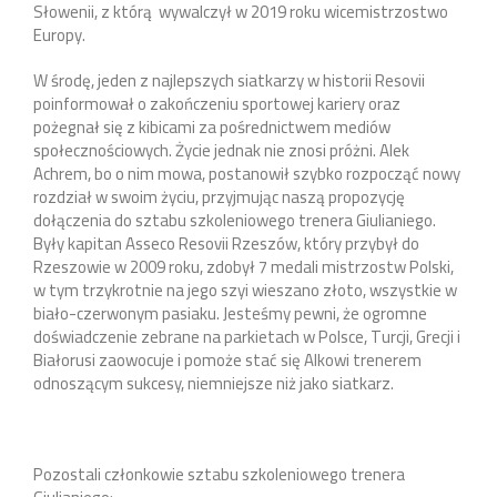
Słowenii, z którą wywalczył w 2019 roku wicemistrzostwo
Europy.
W środę, jeden z najlepszych siatkarzy w historii Resovii
poinformował o zakończeniu sportowej kariery oraz
pożegnał się z kibicami za pośrednictwem mediów
społecznościowych. Życie jednak nie znosi próżni. Alek
Achrem, bo o nim mowa, postanowił szybko rozpocząć nowy
rozdział w swoim życiu, przyjmując naszą propozycję
dołączenia do sztabu szkoleniowego trenera Giulianiego.
Były kapitan Asseco Resovii Rzeszów, który przybył do
Rzeszowie w 2009 roku, zdobył 7 medali mistrzostw Polski,
w tym trzykrotnie na jego szyi wieszano złoto, wszystkie w
biało-czerwonym pasiaku. Jesteśmy pewni, że ogromne
doświadczenie zebrane na parkietach w Polsce, Turcji, Grecji i
Białorusi zaowocuje i pomoże stać się Alkowi trenerem
odnoszącym sukcesy, niemniejsze niż jako siatkarz.
Pozostali członkowie sztabu szkoleniowego trenera