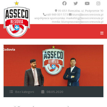
35-051 Rzeszów, ul. Podpromie 10
+48 669 001 573
biuro@assecoresovia.pl
współpraca sponsorska:
marketing@assecoresovia.pl
media:
biuroprasowe@assecoresovia.pl
Bez kategorii
08.05.2020