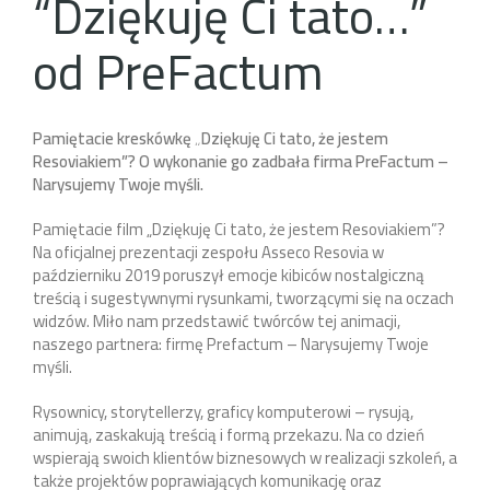
“Dziękuję Ci tato…”
od PreFactum
Pamiętacie kreskówkę „Dziękuję Ci tato, że jestem
Resoviakiem”? O wykonanie go zadbała firma PreFactum –
Narysujemy Twoje myśli.
Pamiętacie film „Dziękuję Ci tato, że jestem Resoviakiem”?
Na oficjalnej prezentacji zespołu Asseco Resovia w
październiku 2019 poruszył emocje kibiców nostalgiczną
treścią i sugestywnymi rysunkami, tworzącymi się na oczach
widzów. Miło nam przedstawić twórców tej animacji,
naszego partnera: firmę Prefactum – Narysujemy Twoje
myśli.
Rysownicy, storytellerzy, graficy komputerowi – rysują,
animują, zaskakują treścią i formą przekazu. Na co dzień
wspierają swoich klientów biznesowych w realizacji szkoleń, a
także projektów poprawiających komunikację oraz