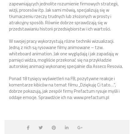
zapewniających jednolite rozumienie firmowych strategii,
wizji, procesów itp. Jak sami mówią, specjalizują się w
tłumaczeniu rzeczy trudnych lub złożonych w prosty i
atrakcyjny sposób. Równie dobrze sprawdzają się w
przedstawianiu historii przedsiębiorstw i ich wartości.
W swojej pracy wykorzystują różne techniki wizualizacji.
Jedną z nich są rysowane filmy animowane – tzw.
whiteboard animation. Jak one wyglądają i jak zapadają w
pamięci widza, mogliście przekonać się na przykładzie
autorskiej animacji wykonanej specjalnie dla Asseco Resovia.
Ponad 18 tysięcy wyświetleń na FB, pozytywne reakcje i
komentarze kibiców na temat filmu „Dziękuję Ci tato…”,
dobrze pokazują, jak zespół firmy Prefactum rysuje myśli i
oddaje emocje. Sprawdźcie ich na: www.prefactum.pl