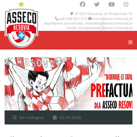
35-051 Rzeszów, ul. Podpromie 10
+48 669 001 573
biuro@assecoresovia.pl
współpraca sponsorska:
marketing@assecoresovia.pl
media:
biuroprasowe@assecoresovia.pl
Bez kategorii
02.04.2020