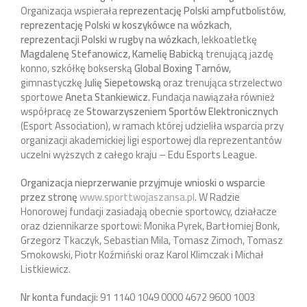
Organizacja wspierała
reprezentację Polski ampfutbolistów
,
reprezentację Polski w koszykówce na wózkach
,
reprezentacji Polski w rugby na wózkach
, lekkoatletkę
Magdalenę Stefanowicz, Kamelię Babicką
trenującą jazdę
konno, szkółkę bokserską
Global Boxing Tarnów
,
gimnastyczkę
Julię Siepetowską
oraz trenująca strzelectwo
sportowe
Aneta Stankiewicz
. Fundacja nawiązała również
współpracę ze
Stowarzyszeniem Sportów Elektronicznych
(Esport Association), w ramach której udzieliła wsparcia przy
organizacji akademickiej ligi esportowej dla reprezentantów
uczelni wyższych z całego kraju – Edu Esports League.
Organizacja nieprzerwanie przyjmuje wnioski o wsparcie
przez stronę
www.sporttwojaszansa.pl
.
W Radzie
Honorowej fundacji zasiadają obecnie sportowcy, działacze
oraz dziennikarze sportowi: Monika Pyrek, Bartłomiej Bonk,
Grzegorz Tkaczyk, Sebastian Mila, Tomasz Zimoch, Tomasz
Smokowski, Piotr Koźmiński oraz Karol Klimczak i Michał
Listkiewicz.
Nr konta fundacji:
91 1140 1049 0000 4672 9600 1003