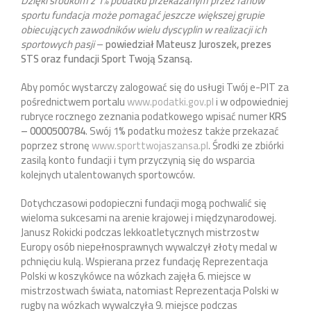
Dzięki środkom z 1% podatku przekazanym przez fanów
sportu fundacja może pomagać jeszcze większej grupie
obiecujących zawodników wielu dyscyplin w realizacji ich
sportowych pasji
–
powiedział Mateusz Juroszek, prezes
STS oraz fundacji Sport Twoją Szansą.
Aby pomóc wystarczy zalogować się do usługi Twój e-PIT za
pośrednictwem portalu
www.podatki.gov.pl
i w odpowiedniej
rubryce rocznego zeznania podatkowego wpisać numer
KRS
– 0000500784
. Swój 1% podatku możesz także przekazać
poprzez stronę
www.sporttwojaszansa.pl
. Środki ze zbiórki
zasilą konto fundacji i tym przyczynią się do wsparcia
kolejnych utalentowanych sportowców.
Dotychczasowi podopieczni fundacji mogą pochwalić się
wieloma sukcesami na arenie krajowej i międzynarodowej.
Janusz Rokicki podczas lekkoatletycznych mistrzostw
Europy osób niepełnosprawnych wywalczył złoty medal w
pchnięciu kulą. Wspierana przez fundację Reprezentacja
Polski w koszykówce na wózkach zajęła 6. miejsce w
mistrzostwach świata, natomiast Reprezentacja Polski w
rugby na wózkach wywalczyła 9. miejsce podczas