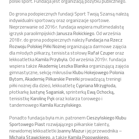
polski sport. Fundacja jest organizacją pożytku publicznego.
Do grona podopiecznych fundacji Sport Twoją Szansą należą
indywidualni sportowcy oraz organizacje sportowe.
Nieprzerwanie od 2016 r. fundacja wspiera multimedalistę
igrzysk paraolimpijskich
Janusza Rokickiego
. Od września
2018 r. do grona podopiecznych należy
Fundacja na Rzecz
Rozwoju Polskiej Piłki Nożnej
organizująca darmowe zajęcia
dla młodych piłkarzy, tenisista stołowy
Rafał Czuper
oraz
lekkoatletka
Kamila Przybyła
. Od września 2019 r. fundacja
wspiera także
Akademię Leszka Blanika
organizującą zajęcia
gimnastyczne, sekcję mikrusów
Klubu Hokejowego Polonia
Bytom
,
Akademię Piłkarskie Perełki
prowadzącą treningi
piłki nożnej dla dzieci, lekkoatletę
Cypriana Mrzygłoda
,
płotkarkę
Justynę Saganiak
, sprinterką
Ewą Ochocką,
tenisistkę
Karolinę Pęk
oraz kolarza torowego i
tandemowego
Kamila Kuczyńskiego
.
Ponadto fundacja była m.in. patronem
Cieszyńskiego Klubu
Sportowego Piast
rozwijającego piłkarskie talenty,
niewidomej lekkoatletki
Joanny Mazur
i jej przewodnika –
Michała Stawickiego
, a także
Kamila Popowskiego
.