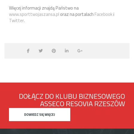
Więcej informacji znajdą Państwo na
www.sporttwojaszansa.pl
oraz na portalach
Facebook
i
Twitter
.
DOŁĄCZ DO KLUBU BIZNESOWEGO
ASSECO RESOVIA RZESZÓW
DOWIEDZ SIĘ WIĘCEJ