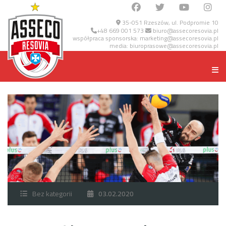
35-051 Rzeszów, ul. Podpromie 10
+48 669 001 573
biuro@assecoresovia.pl
współpraca sponsorska:
marketing@assecoresovia.pl
media:
biuroprasowe@assecoresovia.pl
Bez kategorii
03.02.2020