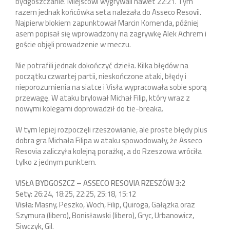
bydgoszczanie. Miejscowi wygrywali nawet 22:21. Tym
razem jednak końcówka seta należała do Asseco Resovii.
Najpierw blokiem zapunktował Marcin Komenda, później
asem popisał się wprowadzony na zagrywkę Alek Achrem i
goście objęli prowadzenie w meczu.
Nie potrafili jednak dokończyć dzieła. Kilka błędów na
początku czwartej partii, nieskończone ataki, błędy i
nieporozumienia na siatce i Visła wypracowała sobie sporą
przewagę. W ataku brylował Michał Filip, który wraz z
nowymi kolegami doprowadził do tie-breaka.
W tym lepiej rozpoczęli rzeszowianie, ale proste błędy plus
dobra gra Michała Filipa w ataku spowodowały, że Asseco
Resovia zaliczyła kolejną porażkę, a do Rzeszowa wróciła
tylko z jednym punktem.
VISŁA BYDGOSZCZ – ASSECO RESOVIA RZESZÓW 3:2
Sety:
26:24, 18:25, 22:25, 25:18, 15:12
Visła:
Masny, Peszko, Woch, Filip, Quiroga, Gałązka oraz
Szymura (libero), Bonisławski (libero), Gryc, Urbanowicz,
Siwczyk, Gil.