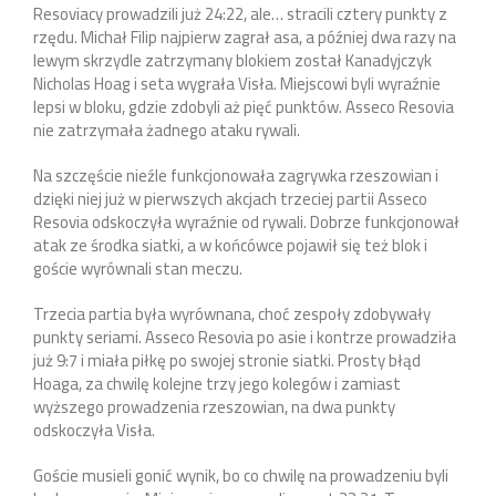
Resoviacy prowadzili już 24:22, ale… stracili cztery punkty z
rzędu. Michał Filip najpierw zagrał asa, a później dwa razy na
lewym skrzydle zatrzymany blokiem został Kanadyjczyk
Nicholas Hoag i seta wygrała Visła. Miejscowi byli wyraźnie
lepsi w bloku, gdzie zdobyli aż pięć punktów. Asseco Resovia
nie zatrzymała żadnego ataku rywali.
Na szczęście nieźle funkcjonowała zagrywka rzeszowian i
dzięki niej już w pierwszych akcjach trzeciej partii Asseco
Resovia odskoczyła wyraźnie od rywali. Dobrze funkcjonował
atak ze środka siatki, a w końcówce pojawił się też blok i
goście wyrównali stan meczu.
Trzecia partia była wyrównana, choć zespoły zdobywały
punkty seriami. Asseco Resovia po asie i kontrze prowadziła
już 9:7 i miała piłkę po swojej stronie siatki. Prosty błąd
Hoaga, za chwilę kolejne trzy jego kolegów i zamiast
wyższego prowadzenia rzeszowian, na dwa punkty
odskoczyła Visła.
Goście musieli gonić wynik, bo co chwilę na prowadzeniu byli