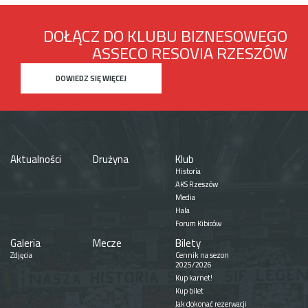
DOŁĄCZ DO KLUBU BIZNESOWEGO
ASSECO RESOVIA RZESZÓW
DOWIEDZ SIĘ WIĘCEJ
Aktualności
Drużyna
Klub
Historia
AKS Rzeszów
Media
Hala
Forum Kibiców
Galeria
Mecze
Bilety
Zdjęcia
Cennik na sezon
2025/2026
Kup karnet!
Kup bilet
Jak dokonać rezerwacji