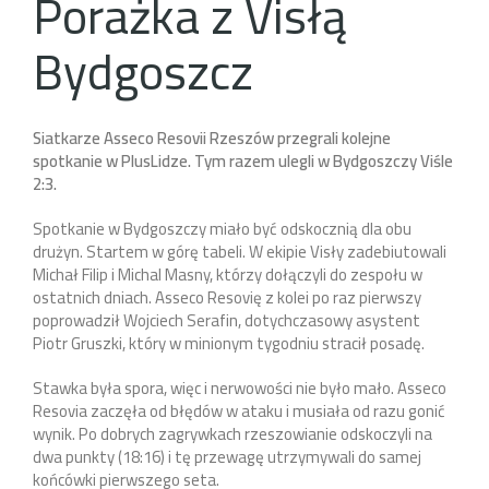
Porażka z Visłą
Bydgoszcz
Siatkarze Asseco Resovii Rzeszów przegrali kolejne
spotkanie w PlusLidze. Tym razem ulegli w Bydgoszczy Viśle
2:3.
Spotkanie w Bydgoszczy miało być odskocznią dla obu
drużyn. Startem w górę tabeli. W ekipie Visły zadebiutowali
Michał Filip i Michal Masny, którzy dołączyli do zespołu w
ostatnich dniach. Asseco Resovię z kolei po raz pierwszy
poprowadził Wojciech Serafin, dotychczasowy asystent
Piotr Gruszki, który w minionym tygodniu stracił posadę.
Stawka była spora, więc i nerwowości nie było mało. Asseco
Resovia zaczęła od błędów w ataku i musiała od razu gonić
wynik. Po dobrych zagrywkach rzeszowianie odskoczyli na
dwa punkty (18:16) i tę przewagę utrzymywali do samej
końcówki pierwszego seta.