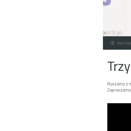
Bez kat
Trzy
Ruszamy z n
Zapraszamy