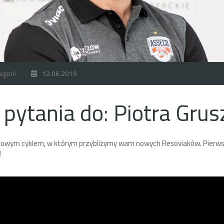
egorii
12.06.2019
 pytania do: Piotra Grus
owym cyklem, w którym przybliżymy wam nowych Resoviaków. Pierwszy 
!