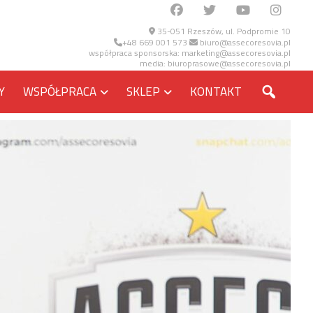
35-051 Rzeszów, ul. Podpromie 10
+48 669 001 573
biuro@assecoresovia.pl
współpraca sponsorska:
marketing@assecoresovia.pl
media:
biuroprasowe@assecoresovia.pl
SZUKA
Y
WSPÓŁPRACA
SKLEP
KONTAKT