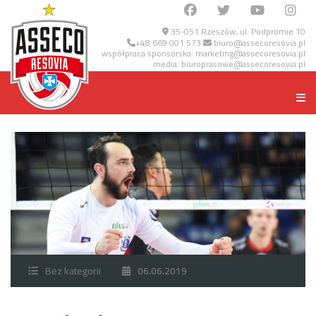
35-051 Rzeszów, ul. Podpromie 10
+48 669 001 573
biuro@assecoresovia.pl
współpraca sponsorska:
marketing@assecoresovia.pl
media:
biuroprasowe@assecoresovia.pl
Bez kategorii
06.06.2019