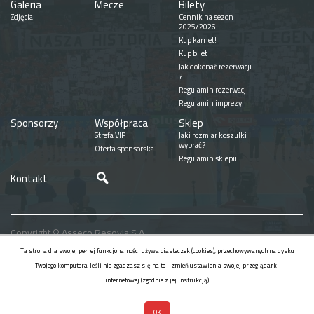
Galeria
Mecze
Bilety
Zdjęcia
Cennik na sezon
2025/2026
Kup karnet!
Kup bilet
Jak dokonać rezerwacji
?
Regulamin rezerwacji
Regulamin imprezy
Sponsorzy
Współpraca
Sklep
Strefa VIP
Jaki rozmiar koszulki
wybrać?
Oferta sponsorska
Regulamin sklepu
Szukaj
Kontakt
Copyright © Asseco Resovia S.A.
Realizacja
Ta strona dla swojej pełnej funkcjonalności używa ciasteczek (cookies), przechowywanych na dysku
Twojego komputera. Jeśli nie zgadzasz się na to - zmień ustawienia swojej przeglądarki
internetowej (zgodnie z jej instrukcją).
OK