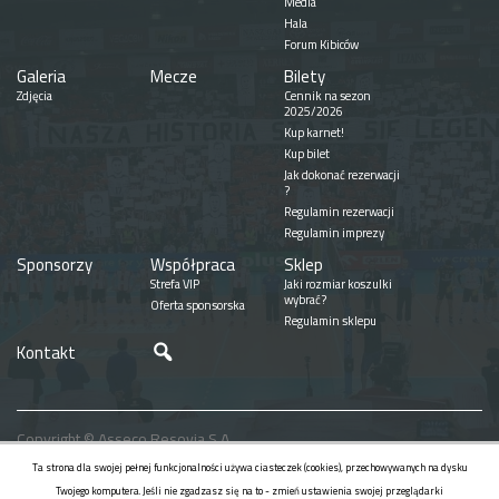
Media
Hala
Forum Kibiców
Galeria
Mecze
Bilety
Zdjęcia
Cennik na sezon
2025/2026
Kup karnet!
Kup bilet
Jak dokonać rezerwacji
?
Regulamin rezerwacji
Regulamin imprezy
Sponsorzy
Współpraca
Sklep
Strefa VIP
Jaki rozmiar koszulki
wybrać?
Oferta sponsorska
Regulamin sklepu
Szukaj
Kontakt
Copyright © Asseco Resovia S.A.
Realizacja
Ta strona dla swojej pełnej funkcjonalności używa ciasteczek (cookies), przechowywanych na dysku
Twojego komputera. Jeśli nie zgadzasz się na to - zmień ustawienia swojej przeglądarki