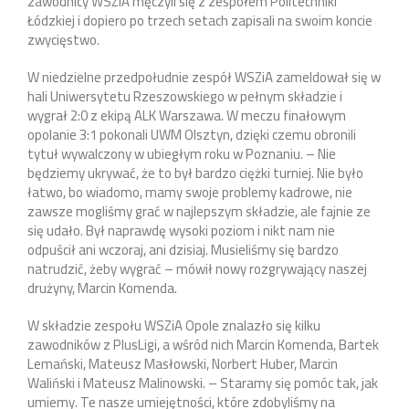
zawodnicy WSZiA męczyli się z zespołem Politechniki
Łódzkiej i dopiero po trzech setach zapisali na swoim koncie
zwycięstwo.
W niedzielne przedpołudnie zespół WSZiA zameldował się w
hali Uniwersytetu Rzeszowskiego w pełnym składzie i
wygrał 2:0 z ekipą ALK Warszawa. W meczu finałowym
opolanie 3:1 pokonali UWM Olsztyn, dzięki czemu obronili
tytuł wywalczony w ubiegłym roku w Poznaniu. – Nie
będziemy ukrywać, że to był bardzo ciężki turniej. Nie było
łatwo, bo wiadomo, mamy swoje problemy kadrowe, nie
zawsze mogliśmy grać w najlepszym składzie, ale fajnie ze
się udało. Był naprawdę wysoki poziom i nikt nam nie
odpuścił ani wczoraj, ani dzisiaj. Musieliśmy się bardzo
natrudzić, żeby wygrać – mówił nowy rozgrywający naszej
drużyny, Marcin Komenda.
W składzie zespołu WSZiA Opole znalazło się kilku
zawodników z PlusLigi, a wśród nich Marcin Komenda, Bartek
Lemański, Mateusz Masłowski, Norbert Huber, Marcin
Waliński i Mateusz Malinowski. – Staramy się pomóc tak, jak
umiemy. Te nasze umiejętności, które zdobyliśmy na