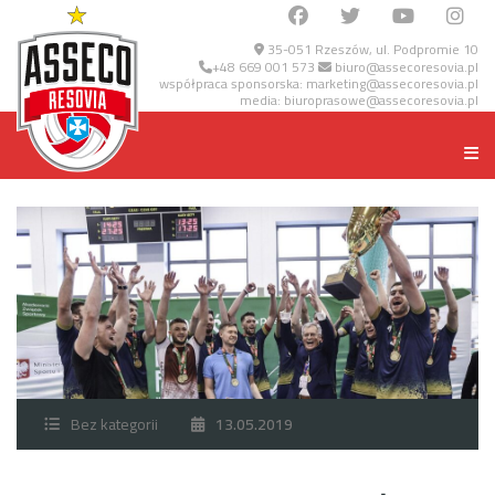
35-051 Rzeszów, ul. Podpromie 10
+48 669 001 573
biuro@assecoresovia.pl
współpraca sponsorska:
marketing@assecoresovia.pl
media:
biuroprasowe@assecoresovia.pl
Bez kategorii
13.05.2019