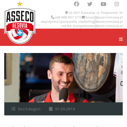
35-051 Rzeszów, ul. Podpromie 10
+48 669 001 573
biuro@assecoresovia.pl
współpraca sponsorska:
marketing@assecoresovia.pl
media:
biuroprasowe@assecoresovia.pl
Bez kategorii
01.05.2019