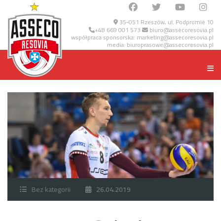
35-051 Rzeszów, ul. Podpromie 10
+48 669 001 573
biuro@assecoresovia.pl
współpraca sponsorska:
marketing@assecoresovia.pl
media:
biuroprasowe@assecoresovia.pl
Bez kategorii
26.04.2019