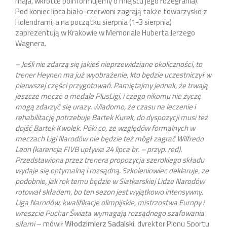
maja, wkrótce poinformujemy o miejscu jego rozegrania).
Pod koniec lipca biało-czerwoni zagrają także towarzysko z
Holendrami, a na początku sierpnia (1-3 sierpnia)
zaprezentują w Krakowie w Memoriale Huberta Jerzego
Wagnera.
– Jeśli nie zdarzą się jakieś nieprzewidziane okoliczności, to
trener Heynen ma już wyobrażenie, kto będzie uczestniczył w
pierwszej części przygotowań. Pamiętajmy jednak, że trwają
jeszcze mecze o medale PlusLigi, i czego nikomu nie życzę
mogą zdarzyć się urazy. Wiadomo, że czasu na leczenie i
rehabilitację potrzebuje Bartek Kurek, do dyspozycji musi też
dojść Bartek Kwolek. Póki co, ze względów formalnych w
meczach Ligi Narodów nie będzie też mógł zagrać Wilfredo
Leon (karencja FIVB upływa 24 lipca br. – przyp. red).
Przedstawiona przez trenera propozycja szerokiego składu
wydaje się optymalną i rozsądną. Szkoleniowiec deklaruje, ze
podobnie, jak rok temu będzie w Siatkarskiej Lidze Narodów
rotował składem, bo ten sezon jest wyjątkowo intensywny.
Liga Narodów, kwalifikacje olimpijskie, mistrzostwa Europy i
wreszcie Puchar Świata wymagają rozsądnego szafowania
siłami
– mówił
Włodzimierz Sadalski
, dyrektor Pionu Sportu