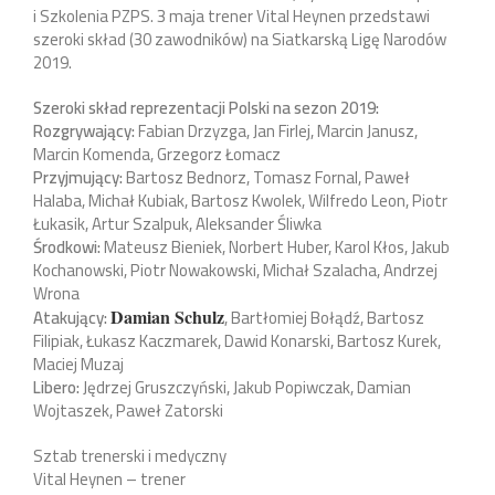
i Szkolenia PZPS. 3 maja trener Vital Heynen przedstawi
szeroki skład (30 zawodników) na Siatkarską Ligę Narodów
2019.
Szeroki skład reprezentacji Polski na sezon 2019:
Rozgrywający:
Fabian Drzyzga, Jan Firlej, Marcin Janusz,
Marcin Komenda, Grzegorz Łomacz
Przyjmujący:
Bartosz Bednorz, Tomasz Fornal, Paweł
Halaba, Michał Kubiak, Bartosz Kwolek, Wilfredo Leon, Piotr
Łukasik, Artur Szalpuk, Aleksander Śliwka
Środkowi:
Mateusz Bieniek, Norbert Huber, Karol Kłos, Jakub
Kochanowski, Piotr Nowakowski, Michał Szalacha, Andrzej
Wrona
Atakujący:
, Bartłomiej Bołądź, Bartosz
Damian Schulz
Filipiak, Łukasz Kaczmarek, Dawid Konarski, Bartosz Kurek,
Maciej Muzaj
Libero:
Jędrzej Gruszczyński, Jakub Popiwczak, Damian
Wojtaszek, Paweł Zatorski
Sztab trenerski i medyczny
Vital Heynen – trener