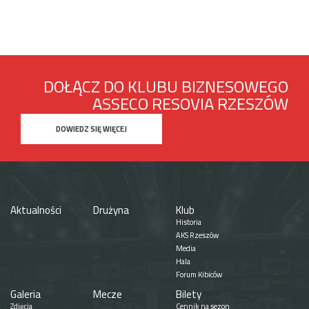
DOŁĄCZ DO KLUBU BIZNESOWEGO
ASSECO RESOVIA RZESZÓW
DOWIEDZ SIĘ WIĘCEJ
Aktualności
Drużyna
Klub
Historia
AKS Rzeszów
Media
Hala
Forum Kibiców
Galeria
Mecze
Bilety
Zdjęcia
Cennik na sezon