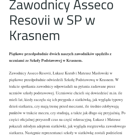
Zawodnicy Asseco
Resovii w SP w
Krasnem
Piątkowe przedpołudnie dwóch naszych zawodników spędziło z
uczniami ze Szkoły Podstawowej w Krasnem.
Zawodnicy Asseco Resovii, Łukasz Kozub i Mateusz Masłowski w
piątkowe przedpołudnie odwiedzili Szkołę Podstawową w Krasnem. W
trakcie spotkania zawodnicy odpowiadali na pytania zadawane przez
uczniów szkoły podstawowej. Uczniowie chcieli się dowiedzieć m.in. ile
mieli lat, kiedy zaczęła się ich przygoda z siatkówką, jak wygląda typowy
dzień siatkarza, czy mają tremę przed meczami, ile średnio zdobywają
punktów w trakcie meczu, czy studiują, a także jak długo się przyjaźnią. Po
części oficjalnej przyszedł czas na część rekreacyjną. Łukasz i Mateusz
pokazali młodym adeptom siatkówki, jak wygląda rozgrzewka zawodowego
siatkarza. Następnie reprezentanci szkoły w siatkówkę zostali podzieleni