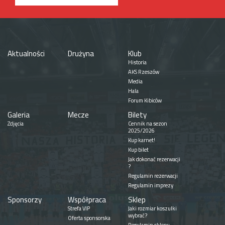
Aktualności
Drużyna
Klub
Historia
AKS Rzeszów
Media
Hala
Forum Kibiców
Galeria
Mecze
Bilety
Zdjęcia
Cennik na sezon
2025/2026
Kup karnet!
Kup bilet
Jak dokonać rezerwacji
?
Regulamin rezerwacji
Regulamin imprezy
Sponsorzy
Współpraca
Sklep
Strefa VIP
Jaki rozmiar koszulki
wybrać?
Oferta sponsorska