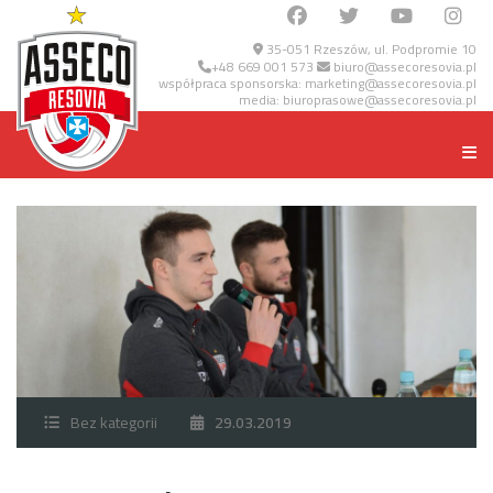
35-051 Rzeszów, ul. Podpromie 10
+48 669 001 573
biuro@assecoresovia.pl
współpraca sponsorska:
marketing@assecoresovia.pl
media:
biuroprasowe@assecoresovia.pl
Bez kategorii
29.03.2019