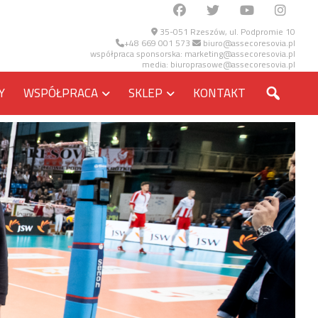
35-051 Rzeszów, ul. Podpromie 10
+48 669 001 573
biuro@assecoresovia.pl
współpraca sponsorska:
marketing@assecoresovia.pl
media:
biuroprasowe@assecoresovia.pl
SZUKA
Y
WSPÓŁPRACA
SKLEP
KONTAKT