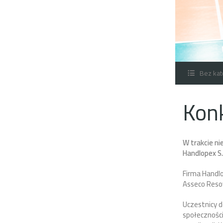
Bez kat
Konk
W trakcie ni
Handlopex S.
Firma Handlo
Asseco Reso
Uczestnicy d
społeczności