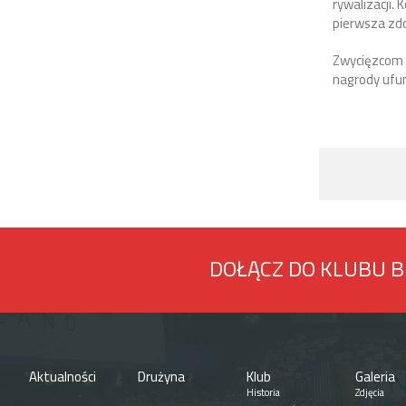
rywalizacji.
pierwsza zd
Zwycięzcom k
nagrody ufu
DOŁĄCZ DO KLUBU 
Aktualności
Drużyna
Klub
Galeria
Historia
Zdjęcia