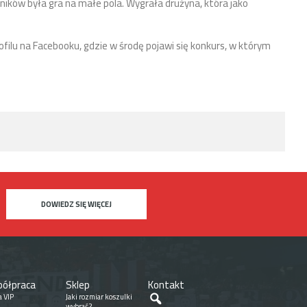
ników była gra na małe pola. Wygrała drużyna, która jako
ilu na Facebooku, gdzie w środę pojawi się konkurs, w którym
DOWIEDZ SIĘ WIĘCEJ
ółpraca
Sklep
Kontakt
Szukaj
a VIP
Jaki rozmiar koszulki
wybrać?