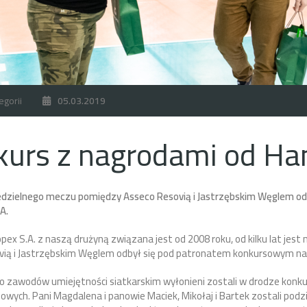
egorii
05.03.2019
urs z nagrodami od Han
edzielnego meczu pomiędzy Asseco Resovią i Jastrzębskim Węglem odb
A.
pex S.A. z naszą drużyną związana jest od 2008 roku, od kilku lat 
vią i Jastrzębskim Węglem odbył się pod patronatem konkursowym na
o zawodów umiejętności siatkarskim wyłonieni zostali w drodze konk
owych. Pani Magdalena i panowie Maciek, Mikołaj i Bartek zostali pod