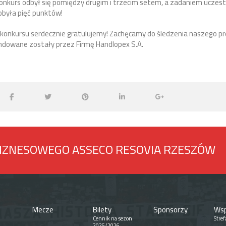
 Konkurs odbył się pomiędzy drugim i trzecim setem, a zadaniem uczest
obyła pięć punktów!
onkursu serdecznie gratulujemy! Zachęcamy do śledzenia naszego prof
ndowane zostały przez Firmę Handlopex S.A.
BIZNESOWEGO ASSECO RESOVIA RZESZÓW
Mecze
Bilety
Sponsorzy
Wsp
Cennik na sezon
Stref
2025/2026