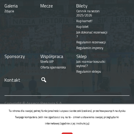
Galeria
Mecze
Bilety
Zdjęcia
Cennik na sezon
2025/2026
Kup karnet!
Kup bilet
Jak dokonać rezerwacji
?
Regulamin rezerwacji
Regulamin imprezy
Sponsorzy
Współpraca
Sklep
Strefa VIP
Jaki rozmiar koszulki
wybrać?
Oferta sponsorska
Regulamin sklepu
Szukaj
Kontakt
Copyright © Asseco Resovia S.A.
Realizacja
Ta strona dla swojej pełnej funkcjonalności używa ciasteczek (cookies), przechowywanych na dysku
Twojego komputera. Jeśli nie zgadzasz się na to - zmień ustawienia swojej przeglądarki
internetowej (zgodnie z jej instrukcją).