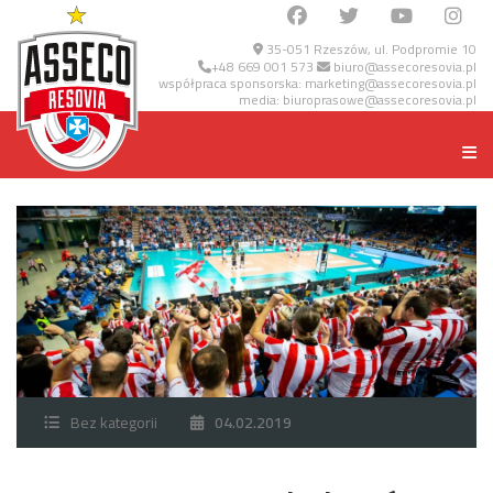
35-051 Rzeszów, ul. Podpromie 10
+48 669 001 573
biuro@assecoresovia.pl
współpraca sponsorska:
marketing@assecoresovia.pl
media:
biuroprasowe@assecoresovia.pl
Bez kategorii
04.02.2019