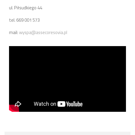
ul. Piłsudkiego 44
tel. 669 001 573
mail:
wyspa@assecoresovia.pl