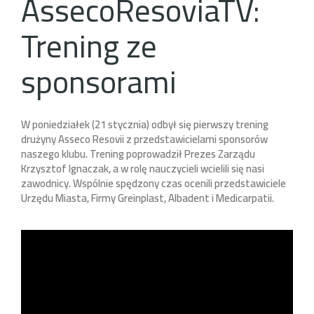
AssecoResoviaTV:
Trening ze
sponsorami
W poniedziałek (21 stycznia) odbył się pierwszy trening
drużyny Asseco Resovii z przedstawicielami sponsorów
naszego klubu. Trening poprowadził Prezes Zarządu
Krzysztof Ignaczak, a w rolę nauczycieli wcielili się nasi
zawodnicy. Wspólnie spędzony czas ocenili przedstawiciele
Urzędu Miasta, Firmy Greinplast, Albadent i Medicarpatii.