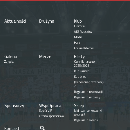
Aktualności
Drużyna
Klub
Historia
AKS Rzeszów
Media
Hala
Forum Kibiców
Galeria
Mecze
Bilety
Zdjęcia
Cennik na sezon
2025/2026
Kup karnet!
Kup bilet
Jak dokonać rezerwacji
?
Regulamin rezerwacji
Regulamin imprezy
Sponsorzy
Współpraca
Sklep
Strefa VIP
Jaki rozmiar koszulki
wybrać?
Oferta sponsorska
Regulamin sklepu
Szukaj
Kontakt