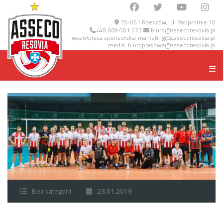
35-051 Rzeszów, ul. Podpromie 10
+48 669 001 573
biuro@assecoresovia.pl
współpraca sponsorska:
marketing@assecoresovia.pl
media:
biuroprasowe@assecoresovia.pl
Bez kategorii
23.01.2019