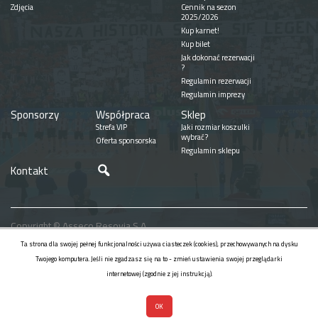
Zdjęcia
Cennik na sezon
2025/2026
Kup karnet!
Kup bilet
Jak dokonać rezerwacji
?
Regulamin rezerwacji
Regulamin imprezy
Sponsorzy
Współpraca
Sklep
Strefa VIP
Jaki rozmiar koszulki
wybrać?
Oferta sponsorska
Regulamin sklepu
Szukaj
Kontakt
Copyright © Asseco Resovia S.A.
Realizacja
Ta strona dla swojej pełnej funkcjonalności używa ciasteczek (cookies), przechowywanych na dysku
Twojego komputera. Jeśli nie zgadzasz się na to - zmień ustawienia swojej przeglądarki
internetowej (zgodnie z jej instrukcją).
OK