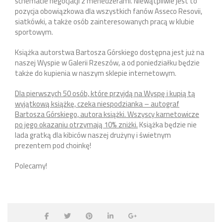
schemacie negocjacji z menedżerami. Niewątpliwie jest to
pozycja obowiązkowa dla wszystkich fanów Asseco Resovii,
siatkówki, a także osób zainteresowanych pracą w klubie
sportowym.
Książka autorstwa Bartosza Górskiego dostępna jest już na
naszej Wyspie w Galerii Rzeszów, a od poniedziałku będzie
także do kupienia w naszym sklepie internetowym.
Dla pierwszych 50 osób, które przyjdą na Wyspę i kupią tą
wyjątkową książkę, czeka niespodzianka – autograf
Bartosza Górskiego, autora książki. Wszyscy karnetowicze
po jego okazaniu otrzymają 10% zniżki.
Książka będzie nie
lada gratką dla kibiców naszej drużyny i świetnym
prezentem pod choinkę!
Polecamy!