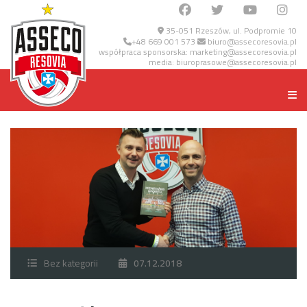
35-051 Rzeszów, ul. Podpromie 10
+48 669 001 573
biuro@assecoresovia.pl
współpraca sponsorska:
marketing@assecoresovia.pl
media:
biuroprasowe@assecoresovia.pl
Bez kategorii
07.12.2018