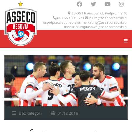
35-051 Rzeszów, ul. Podpromie 10
+48 669 001 573
biuro@assecoresovia.pl
współpraca sponsorska:
marketing@assecoresovia.pl
media:
biuroprasowe@assecoresovia.pl
Bez kategorii
01.12.2018