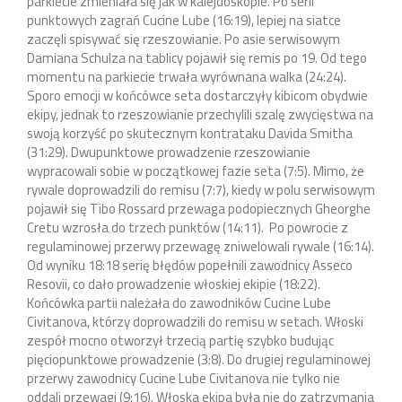
parkiecie zmieniała się jak w kalejdoskopie. Po serii
punktowych zagrań Cucine Lube (16:19), lepiej na siatce
zaczęli spisywać się rzeszowianie. Po asie serwisowym
Damiana Schulza na tablicy pojawił się remis po 19. Od tego
momentu na parkiecie trwała wyrównana walka (24:24).
Sporo emocji w końcówce seta dostarczyły kibicom obydwie
ekipy, jednak to rzeszowianie przechylili szalę zwycięstwa na
swoją korzyść po skutecznym kontrataku Davida Smitha
(31:29). Dwupunktowe prowadzenie rzeszowianie
wypracowali sobie w początkowej fazie seta (7:5). Mimo, że
rywale doprowadzili do remisu (7:7), kiedy w polu serwisowym
pojawił się Tibo Rossard przewaga podopiecznych Gheorghe
Cretu wzrosła do trzech punktów (14:11). Po powrocie z
regulaminowej przerwy przewagę zniwelowali rywale (16:14).
Od wyniku 18:18 serię błędów popełnili zawodnicy Asseco
Resovii, co dało prowadzenie włoskiej ekipie (18:22).
Końcówka partii należała do zawodników Cucine Lube
Civitanova, którzy doprowadzili do remisu w setach. Włoski
zespół mocno otworzył trzecią partię szybko budując
pięciopunktowe prowadzenie (3:8). Do drugiej regulaminowej
przerwy zawodnicy Cucine Lube Civitanova nie tylko nie
oddali przewagi (9:16). Włoska ekipa była nie do zatrzymania