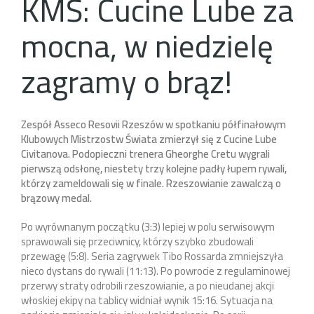
KMŚ: Cucine Lube za
mocna, w niedzielę
zagramy o brąz!
Zespół Asseco Resovii Rzeszów w spotkaniu półfinałowym
Klubowych Mistrzostw Świata zmierzył się z Cucine Lube
Civitanova. Podopieczni trenera Gheorghe Cretu wygrali
pierwszą odsłonę, niestety trzy kolejne padły łupem rywali,
którzy zameldowali się w finale. Rzeszowianie zawalczą o
brązowy medal.
Po wyrównanym początku (3:3) lepiej w polu serwisowym
sprawowali się przeciwnicy, którzy szybko zbudowali
przewagę (5:8). Seria zagrywek Tibo Rossarda zmniejszyła
nieco dystans do rywali (11:13). Po powrocie z regulaminowej
przerwy straty odrobili rzeszowianie, a po nieudanej akcji
włoskiej ekipy na tablicy widniał wynik 15:16. Sytuacja na