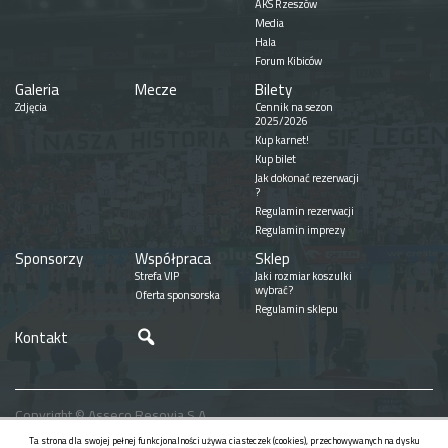
AKS Rzeszów
Media
Hala
Forum Kibiców
Galeria
Mecze
Bilety
Zdjęcia
Cennik na sezon
2025/2026
Kup karnet!
Kup bilet
Jak dokonać rezerwacji
?
Regulamin rezerwacji
Regulamin imprezy
Sponsorzy
Współpraca
Sklep
Strefa VIP
Jaki rozmiar koszulki
wybrać?
Oferta sponsorska
Regulamin sklepu
Szukaj
Kontakt
Copyright © Asseco Resovia S.A.
Realizacja
Ta strona dla swojej pełnej funkcjonalności używa ciasteczek (cookies), przechowywanych na dysku