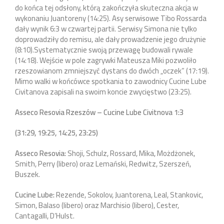
do końca tej odsłony, którą zakończyła skuteczna akcja w
wykonaniu Juantoreny (14:25). Asy serwisowe Tibo Rossarda
dały wynik 6:3 w czwartej partii. Serwisy Simona nie tylko
doprowadziły do remisu, ale dały prowadzenie jego drużynie
(8:10).Systematycznie swoją przewagę budowali rywale
(14:18). Wejście w pole zagrywki Mateusza Miki pozwoliło
rzeszowianom zmniejszyć dystans do dwóch „oczek” (17:19).
Mimo walki w końcówce spotkania to zawodnicy Cucine Lube
Civitanova zapisali na swoim koncie zwycięstwo (23:25).
Asseco Resovia Rzeszów – Cucine Lube Civitnova 1:3
(31:29, 19:25, 14:25, 23:25)
Asseco Resovia:
Shoji, Schulz, Rossard, Mika, Możdżonek,
Smith, Perry (libero) oraz Lemański, Redwitz, Szerszeń,
Buszek.
Cucine Lube:
Rezende, Sokolov, Juantorena, Leal, Stankovic,
Simon, Balaso (libero) oraz Marchisio (libero), Cester,
Cantagalli, D’Hulst.