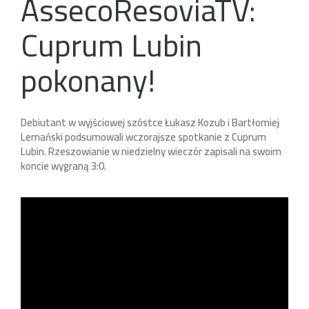
AssecoResoviaTV:
Cuprum Lubin
pokonany!
Debiutant w wyjściowej szóstce Łukasz Kozub i Bartłomiej
Lemański podsumowali wczorajsze spotkanie z Cuprum
Lubin. Rzeszowianie w niedzielny wieczór zapisali na swoim
koncie wygraną 3:0.