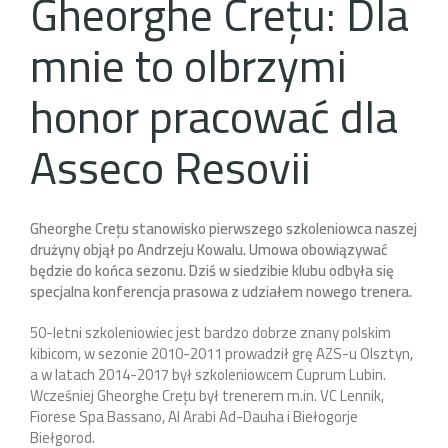
Gheorghe Crețu: Dla
mnie to olbrzymi
honor pracować dla
Asseco Resovii
Gheorghe Crețu stanowisko pierwszego szkoleniowca naszej
drużyny objął po Andrzeju Kowalu. Umowa obowiązywać
będzie do końca sezonu. Dziś w siedzibie klubu odbyła się
specjalna konferencja prasowa z udziałem nowego trenera.
50-letni szkoleniowiec jest bardzo dobrze znany polskim
kibicom, w sezonie 2010-2011 prowadził grę AZS-u Olsztyn,
a w latach 2014-2017 był szkoleniowcem Cuprum Lubin.
Wcześniej Gheorghe Crețu był trenerem m.in. VC Lennik,
Fiorese Spa Bassano, Al Arabi Ad-Dauha i Biełogorje
Biełgorod.