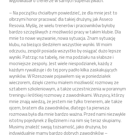
wypowiadał o trenerze w samych superlatywach.
– Na początku chciałbym powiedzieć, że dla mnie jest to
olbrzymi honor pracować dla takiej drużyny, jak Asseco
Resovia. Myślę, że wielu trenerów i pracowników byłoby
bardzo szczęśliwych z możliwości pracy w takim klubie. Dla
mnie to nowe wyzwanie, nowa sytuacja. Znam sytuację
klubu, na bieżąco śledziłem wszystkie wyniki. W moim
odczuciu, zespół posiada wszystko by osiągać dużo lepsze
wyniki. Patrząc na tabelę, nie ma podziału na słabsze i
mocniejsze zespoły. Jest wiele niespodzianek, każdy z
każdym rywalizuje i do tej pory padło kilka zaskakujących
wyników. W Rzeszowie pojawiłem się w poniedziałek
wieczorem, dzięki czemu miałem możliwość rozmowy ze
sztabem szkoleniowym, a także uczestniczenia w porannym
treningu i krótkiej rozmowy z zawodnikami. Wszyscy, którzy
mnie znają wiedzą, że jestem nie tylko trenerem, ale także
ojcem, bratem dla zawodników, dlatego ta pierwsza
rozmowa była dla mnie bardzo ważna. Przed nami niezwykle
istotny pojedynek z Będzinem i na nim się teraz skupiamy.
Musimy znaleźć swoją tożsamość, jako drużyna, bo
indywidualnie mamy bardzo dobrych zawodników –