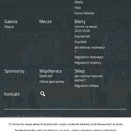
Media
Hala
Forum Kibiców
Galeria
Mecze
Bilety
Zdjęcia
Cennik na sezon
2025/2026
Kup karnet!
Kup bilet
Jak dokonać rezerwacji
?
Regulamin rezerwacji
Regulamin imprezy
Sponsorzy
Współpraca
Sklep
Strefa VIP
Jaki rozmiar koszulki
wybrać?
Oferta sponsorska
Regulamin sklepu
Szukaj
Kontakt
Copyright © Asseco Resovia S.A.
Realizacja
Ta strona dla swojej pełnej funkcjonalności używa ciasteczek (cookies), przechowywanych na dysku
Twojego komputera. Jeśli nie zgadzasz się na to - zmień ustawienia swojej przeglądarki