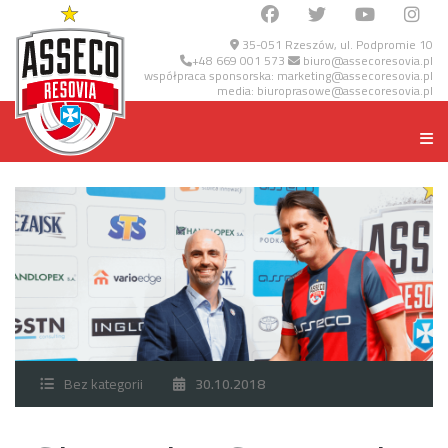
35-051 Rzeszów, ul. Podpromie 10
+48 669 001 573
biuro@assecoresovia.pl
współpraca sponsorska:
marketing@assecoresovia.pl
media:
biuroprasowe@assecoresovia.pl
Bez kategorii
30.10.2018