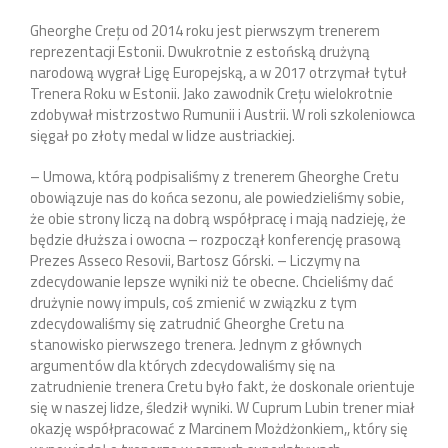
Gheorghe Crețu od 2014 roku jest pierwszym trenerem
reprezentacji Estonii. Dwukrotnie z estońską drużyną
narodową wygrał Ligę Europejską, a w 2017 otrzymał tytuł
Trenera Roku w Estonii. Jako zawodnik Crețu wielokrotnie
zdobywał mistrzostwo Rumunii i Austrii. W roli szkoleniowca
sięgał po złoty medal w lidze austriackiej.
– Umowa, którą podpisaliśmy z trenerem Gheorghe Cretu
obowiązuje nas do końca sezonu, ale powiedzieliśmy sobie,
że obie strony liczą na dobrą współpracę i mają nadzieję, że
będzie dłuższa i owocna – rozpoczął konferencję prasową
Prezes Asseco Resovii, Bartosz Górski. – Liczymy na
zdecydowanie lepsze wyniki niż te obecne. Chcieliśmy dać
drużynie nowy impuls, coś zmienić w związku z tym
zdecydowaliśmy się zatrudnić Gheorghe Cretu na
stanowisko pierwszego trenera. Jednym z głównych
argumentów dla których zdecydowaliśmy się na
zatrudnienie trenera Cretu było fakt, że doskonale orientuje
się w naszej lidze, śledził wyniki. W Cuprum Lubin trener miał
okazję współpracować z Marcinem Możdżonkiem,, który się