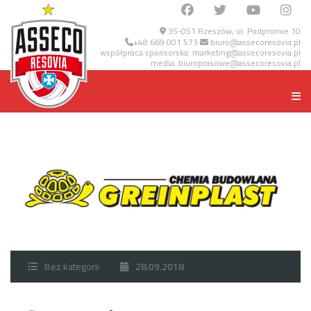
35-051 Rzeszów, ul. Podpromie 10
+48 669 001 573
biuro@assecoresovia.pl
współpraca sponsorska:
marketing@assecoresovia.pl
media:
biuroprasowe@assecoresovia.pl
Bez kategorii
28.09.2018