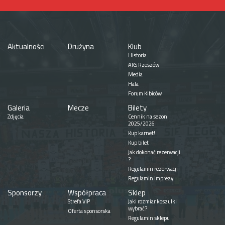
Aktualności
Drużyna
Klub
Historia
AKS Rzeszów
Media
Hala
Forum Kibiców
Galeria
Mecze
Bilety
Zdjęcia
Cennik na sezon
2025/2026
Kup karnet!
Kup bilet
Jak dokonać rezerwacji
?
Regulamin rezerwacji
Regulamin imprezy
Sponsorzy
Współpraca
Sklep
Strefa VIP
Jaki rozmiar koszulki
wybrać?
Oferta sponsorska
Regulamin sklepu