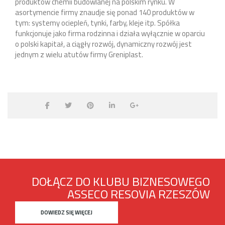
produktów chemii budowlanej na polskim rynku. W
asortymencie firmy znaudje się ponad 140 produktów w
tym: systemy ociepleń, tynki, farby, kleje itp. Spółka
funkcjonuje jako firma rodzinna i działa wyłącznie w oparciu
o polski kapitał, a ciągły rozwój, dynamiczny rozwój jest
jednym z wielu atutów firmy Greniplast.
DOŁĄCZ DO KLUBU BIZNESOWEGO
ASSECO RESOVIA RZESZÓW
DOWIEDZ SIĘ WIĘCEJ