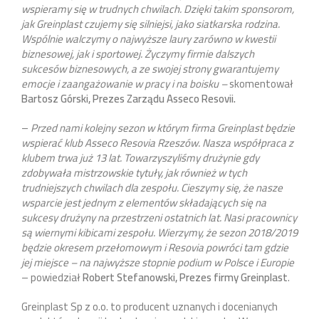
wspieramy się w trudnych chwilach. Dzięki takim sponsorom,
jak Greinplast czujemy się silniejsi, jako siatkarska rodzina.
Wspólnie walczymy o najwyższe laury zarówno w kwestii
biznesowej, jak i sportowej. Życzymy firmie dalszych
sukcesów biznesowych, a ze swojej strony gwarantujemy
emocje i zaangażowanie w pracy i na boisku –
skomentował
Bartosz Górski, Prezes Zarządu Asseco Resovii.
–
Przed nami kolejny sezon w którym firma Greinplast będzie
wspierać klub Asseco Resovia Rzeszów. Nasza współpraca z
klubem trwa już 13 lat. Towarzyszyliśmy drużynie gdy
zdobywała mistrzowskie tytuły, jak również w tych
trudniejszych chwilach dla zespołu. Cieszymy się, że nasze
wsparcie jest jednym z elementów składających się na
sukcesy drużyny na przestrzeni ostatnich lat. Nasi pracownicy
są wiernymi kibicami zespołu. Wierzymy, że sezon 2018/2019
będzie okresem przełomowym i Resovia powróci tam gdzie
jej miejsce – na najwyższe stopnie podium w Polsce i Europie
– powiedział
Robert Stefanowski, Prezes firmy Greinplast
.
Greinplast Sp z o.o. to producent uznanych i docenianych