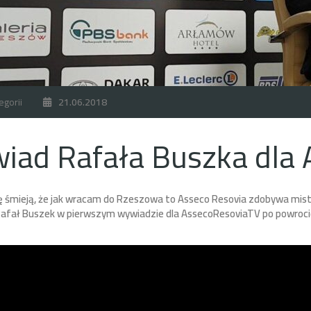
egorii
21.06.2018
iad Rafała Buszka dla
ę śmieją, że jak wracam do Rzeszowa to Asseco Resovia zdobywa mistr
afał Buszek w pierwszym wywiadzie dla AssecoResoviaTV po powrocie