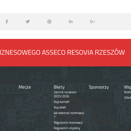
BIZNESOWEGO ASSECO RESOVIA RZESZÓW
Mecze
Bilety
Sponsorzy
Wsp
Cennik na sezon
Stref
2025/2026
Ofer
Kup karnet!
Kup bilet
Jak dokonać rezerwacji
?
Regulamin rezerwacji
Regulamin imprezy