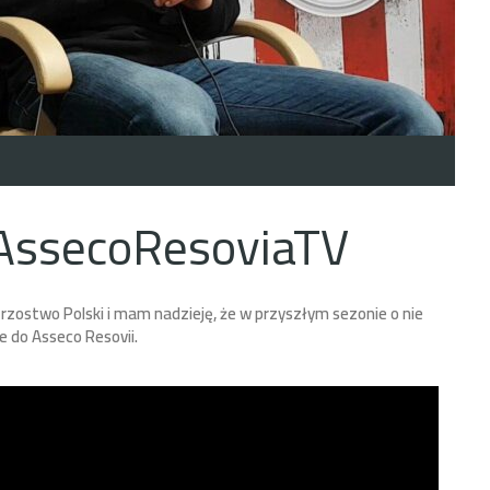
 AssecoResoviaTV
zostwo Polski i mam nadzieję, że w przyszłym sezonie o nie
 do Asseco Resovii.