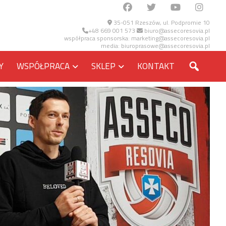
35-051 Rzeszów, ul. Podpromie 10
+48 669 001 573
biuro@assecoresovia.pl
współpraca sponsorska:
marketing@assecoresovia.pl
media:
biuroprasowe@assecoresovia.pl
SZUKA
Y
WSPÓŁPRACA
SKLEP
KONTAKT