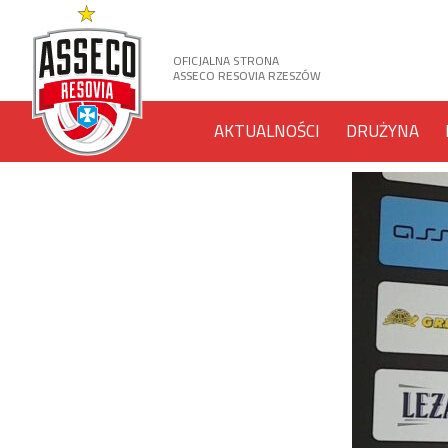
OFICJALNA STRONA
ASSECO RESOVIA RZESZÓW
AKTUALNOŚCI
DRUŻYNA