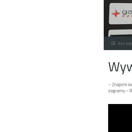
Bez kat
Wyw
– Znajomi si
zagramy – R