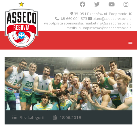
35-051 Rzeszów, ul. Podpromie 10
+48 669 001 573
biuro@assecoresovia.pl
współpraca sponsorska:
marketing@assecoresovia.pl
media:
biuroprasowe@assecoresovia.pl
Bez kategorii
18.06.2018