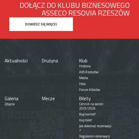
DOŁĄCZ DO KLUBU BIZNESOWEGO
ASSECO RESOVIA RZESZÓW
DOWIEDZ SIĘ WIĘCEJ
Aktualności
Drużyna
Klub
Historia
AKS Rzeszów
Media
Hala
Forum Kibiców
Galeria
Mecze
Bilety
Zdjęcia
Cennik na sezon
2025/2026
Kup karnet!
Kup bilet
Jak dokonać rezerwacji
?
Regulamin rezerwacji