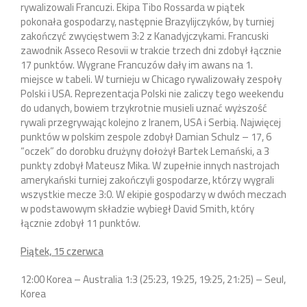
rywalizowali Francuzi. Ekipa Tibo Rossarda w piątek
pokonała gospodarzy, następnie Brazylijczyków, by turniej
zakończyć zwycięstwem 3:2 z Kanadyjczykami. Francuski
zawodnik Asseco Resovii w trakcie trzech dni zdobył łącznie
17 punktów. Wygrane Francuzów dały im awans na 1.
miejsce w tabeli. W turnieju w Chicago rywalizowały zespoły
Polski i USA. Reprezentacja Polski nie zaliczy tego weekendu
do udanych, bowiem trzykrotnie musieli uznać wyższość
rywali przegrywając kolejno z Iranem, USA i Serbią. Najwięcej
punktów w polskim zespole zdobył Damian Schulz – 17, 6
“oczek” do dorobku drużyny dołożył Bartek Lemański, a 3
punkty zdobył Mateusz Mika. W zupełnie innych nastrojach
amerykański turniej zakończyli gospodarze, którzy wygrali
wszystkie mecze 3:0. W ekipie gospodarzy w dwóch meczach
w podstawowym składzie wybiegł David Smith, który
łącznie zdobył 11 punktów.
Piątek, 15 czerwca
12:00 Korea – Australia 1:3 (25:23, 19:25, 19:25, 21:25) – Seul,
Korea