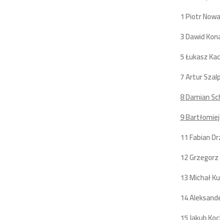
1 Piotr Now
3 Dawid Kona
5 Łukasz Ka
7 Artur Szal
8 Damian Sc
9 Bartłomie
11 Fabian D
12 Grzegorz
13 Michał Ku
14 Aleksande
15 Jakub Ko