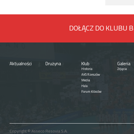
DOŁĄCZ DO KLUBU 
Aktualności
Drużyna
Klub
Galeria
Historia
Zdjęcia
AKS Rzeszów
Media
Hala
Forum Kibiców
Copyright © Asseco Resovia S.A.