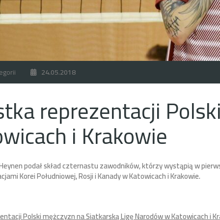
egorii
24.05.2018
tka reprezentacji Pols
wicach i Krakowie
 Heynen podał skład czternastu zawodników, którzy wystąpią w pierws
cjami Korei Południowej, Rosji i Kanady w Katowicach i Krakowie.
entacji Polski mężczyzn na Siatkarską Ligę Narodów w Katowicach i K