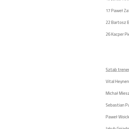
17 Paweł Za
22 Bartosz 
26 Kacper Pi
Sztab trener
Vital Heynen
Michał Mies
Sebastian P
Paweł Woick
Jakub Gniad