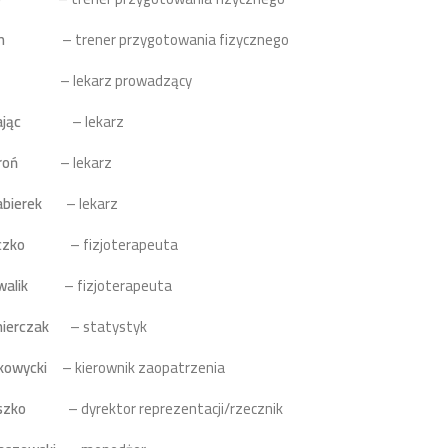
n
– trener przygotowania fizycznego
lekarz prowadzący
ając
– lekarz
roń
– lekarz
abierek
– lekarz
czko
– fizjoterapeuta
alik
– fizjoterapeuta
ierczak
– statystyk
kowycki
– kierownik zaopatrzenia
szko
– dyrektor reprezentacji/rzecznik