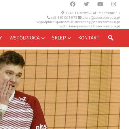
35-051 Rzeszów, ul. Podpromie 10
+48 669 001 573
biuro@assecoresovia.pl
współpraca sponsorska:
marketing@assecoresovia.pl
media:
biuroprasowe@assecoresovia.pl
SZUKA
Y
WSPÓŁPRACA
SKLEP
KONTAKT