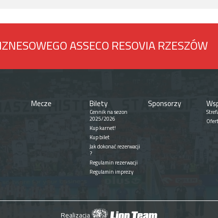
BIZNESOWEGO ASSECO RESOVIA RZESZÓW
Mecze
Bilety
Sponsorzy
Wsp
Cennik na sezon
Stref
2025/2026
Ofer
Kup karnet!
Kup bilet
Jak dokonać rezerwacji
?
Regulamin rezerwacji
Regulamin imprezy
Realizacja