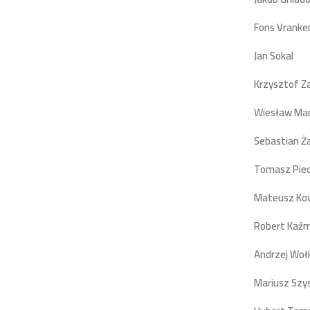
Fons Vranke
Jan Sokal
– 
Krzysztof Z
Wiesław Ma
Sebastian Ż
Tomasz Pie
Mateusz Kow
Robert Kaźm
Andrzej Woł
Mariusz Szy