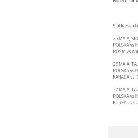
Hubert Tom
Siatkarska 
25 MAJA, S
POLSKA vs K
ROSJA vs KA
26 MAJA, T
POLSKA vs R
KANADA vs K
27 MAJA, T
POLSKA vs K
KOREA vs RO