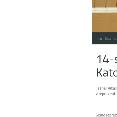
Bez kat
14-s
Kato
Trener Vital
z reprezenta
Skład reprez