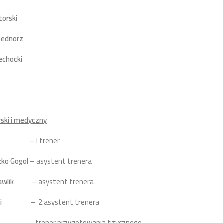
torski
Bednorz
echocki
ski i medyczny
– I trener
zko Gogol
– asystent trenera
awlik
– asystent trenera
i
– 2.asystent trenera
o
– trener przygotowania fizycznego