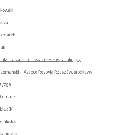
akowski
rski
czmarek
puk
hulz
– Asseco Resovia Rzeszów, atakujący
j Lemański
– Asseco Resovia Rzeszów, środkowy
rzyzga
 Łomacz
biak
(K)
r Śliwka
chanowski