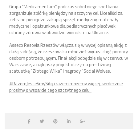
Grupa “Medicamentum” podczas sobotniego spotkania
zorganizuje zbiórkę pieniędzy na szczytny cel. Licealiści za
zebrane pieniądze zakupią sprzęt medyczny, materiały
medyczne i opatrunkowe dla pediatrycznych placówek
ochrony zdrowia w obwodzie winnickim na Ukrainie.
Asseco Resovia Rzeszów włącza się w wyżej opisaną akcję z
dużą radością, że rzeszowska młodzież wyraża chęć pomocy
osobom potrzebującym. Finał akcji odbędzie się w czerwcu w
Warszawie, a najlepszy projekt otrzyma prestiżową
statuetkę “Złotego Wilka” i nagrody “Social Wolves.
#RazemJesteśmySiłą i razem możemy więcej, serdecznie
prosimy o wsparcie tego szczytnego celu!