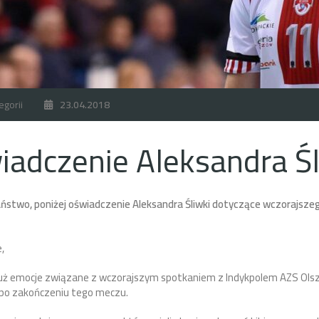
egorii
23.04.2018
adczenie Aleksandra Śl
ństwo, poniżej oświadczenie Aleksandra Śliwki dotyczące wczorajsze
.
,
już emocje związane z wczorajszym spotkaniem z Indykpolem AZS Olszt
po zakończeniu tego meczu.