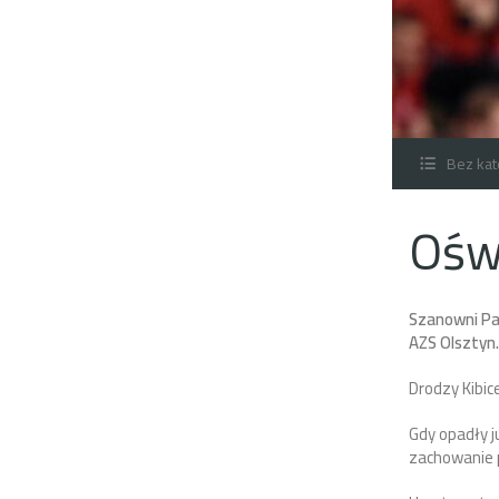
Bez kat
Oświ
Szanowni Pa
AZS Olsztyn
Drodzy Kibice
Gdy opadły 
zachowanie 