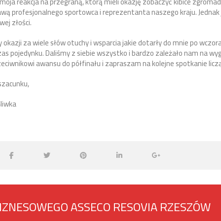
oja reakcja na przegraną, którą mieli okazję zobaczyć kibice zgromad
tawą profesjonalnego sportowca i reprezentanta naszego kraju. Jednak
wej złości.
y okazji za wiele słów otuchy i wsparcia jakie dotarły do mnie po wczo
as pojedynku. Daliśmy z siebie wszystko i bardzo zależało nam na wygr
zeciwnikowi awansu do półfinału i zapraszam na kolejne spotkanie licz
szacunku,
liwka
BIZNESOWEGO ASSECO RESOVIA RZESZÓW