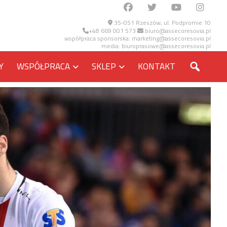
35-051 Rzeszów, ul. Podpromie 10
+48 669 001 573
biuro@assecoresovia.pl
współpraca sponsorska:
marketing@assecoresovia.pl
media:
biuroprasowe@assecoresovia.pl
SZUKA
Y
WSPÓŁPRACA
SKLEP
KONTAKT