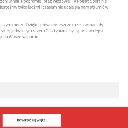
zeni w hali „Podpromie” oraz widzowie TV Polsat Sport nie
 jesteśmy tylko ludźmi i czasem nie udaje się nam stłumić w
rajszym meczu. Dziękuję również jeszcze raz za wspaniały
anej, jednak tym razem Olsztynianie byli sportowo lepsi.
ąc na Wasze wsparcie.
DOWIEDZ SIĘ WIĘCEJ