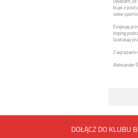
Uważam, że m
licuje z pos
sobie sporto
Dziękuję prz
doping podcz
Gratuluję pr
Z wyrazami 
Aleksander Ś
DOŁĄCZ DO KLUBU 