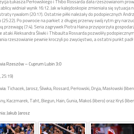
ycja Łukasza Perłowskiego i Thibo Rossarda dała rzeszowianom prowad
tablicy widniał wynik 16:12. Jak w kalejdoskopie zmieniała się sytuacja 
traty rywalom (20:17). Ostatnie piłki należały do podopiecznych Andrz
(25:22). Po powrocie na parkiet z długiej przerwy swój rytm gry narzuc
 przewagę (7:4). Seria zagrywek Piotra Haina przysporzyła gospodar
 ataki Aleksandra Śliwki i Thibaulta Rossarda pozwoliły podopiecznym
nia rzeszowianie pewnie kroczyli po zwycięstwo, a ostatni punkt padł 
via Rzeszów – Cuprum Lubin 3:0
, 25:19)
via:
Tichacek, Jarosz, Śliwka, Rossard, Perłowski, Dryja, Masłowski (libe
y, Kaczmarek, Taht, Biegun, Hain, Gunia, Makoś (libero) oraz Kryś (liber
a: Jakub Jarosz