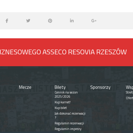
BIZNESOWEGO ASSECO RESOVIA RZESZÓW
Mecze
Bilety
Sponsorzy
Wsp
Cennik na sezon
Stref
2025/2026
Ofer
Kup karnet!
Kup bilet
Jak dokonać rezerwacji
?
Regulamin rezerwacji
Regulamin imprezy