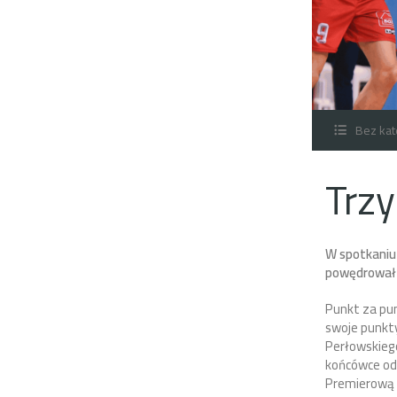
Bez kat
Trzy
W spotkaniu 
powędrował 
Punkt za pun
swoje punkty
Perłowskiego
końcówce od
Premierową p