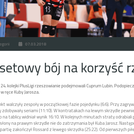
egorii
07.03.2018
setowy bój na korzyść 
24. kolejki PlusLigi rzeszowianie podejmowali Cuprum Lubin. Podopiecz
w ręce Kuby Jarosza.
kt walczyły zespoły w początkowej fazie pojedynku (6:6). Przy zagrywk
 zdobywały seriami (11:10). W kontratakach na lewym skrzydle pewnie
 na tablicy widniał wynik 16:10. W kolejnych minutach straty odrabiali 
słony na prawym skrzydle nie do zatrzymania był Kuba Jarosz. Następ
artię zakończył Rossard z lewego skrzydła (25:22). Od pierwszych piłe