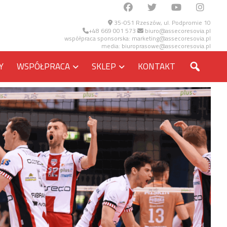
35-051 Rzeszów, ul. Podpromie 10
+48 669 001 573
biuro@assecoresovia.pl
współpraca sponsorska:
marketing@assecoresovia.pl
media:
biuroprasowe@assecoresovia.pl
SZUKA
Y
WSPÓŁPRACA
SKLEP
KONTAKT