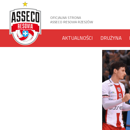
OFICJALNA STRONA
ASSECO RESOVIA RZESZÓW
AKTUALNOŚCI
DRUŻYNA