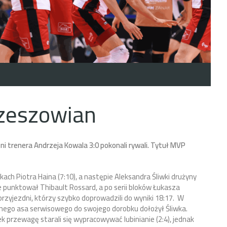
rzeszowian
ni trenera Andrzeja Kowala 3:0 pokonali rywali. Tytuł MVP
ach Piotra Haina (7:10), a następie Aleksandra Śliwki drużyny
 punktował Thibault Rossard, a po serii bloków Łukasza
przyjezdni, którzy szybko doprowadzili do wyniki 18:17. W
nego asa serwisowego do swojego dorobku dołożył Śliwka.
k przewagę starali się wypracowywać lubinianie (2:4), jednak