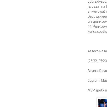
dobra dyspoz
Jarosza i na 
zniwelować s
Depowskiego 
trzypunktową
11. Punktowe
końca spotka
Asseco Reso
(25:22, 25:20
Asseco Reso
Cuprum:
Masn
MVP spotkani