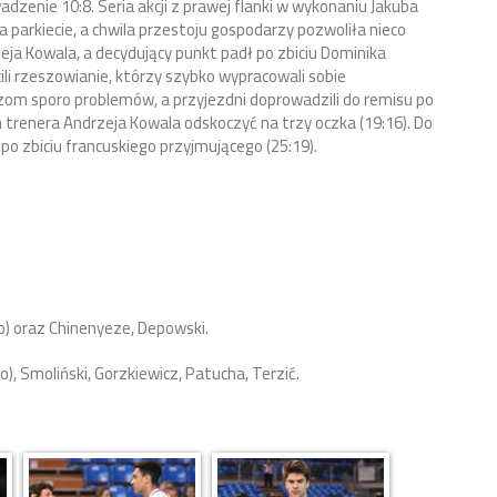
zenie 10:8. Seria akcji z prawej flanki w wykonaniu Jakuba
na parkiecie, a chwila przestoju gospodarzy pozwoliła nieco
eja Kowala, a decydujący punkt padł po zbiciu Dominika
ili rzeszowianie, którzy szybko wypracowali sobie
zom sporo problemów, a przyjezdni doprowadzili do remisu po
 trenera Andrzeja Kowala odskoczyć na trzy oczka (19:16). Do
po zbiciu francuskiego przyjmującego (25:19).
ro) oraz Chinenyeze, Depowski.
o), Smoliński, Gorzkiewicz, Patucha, Terzić.