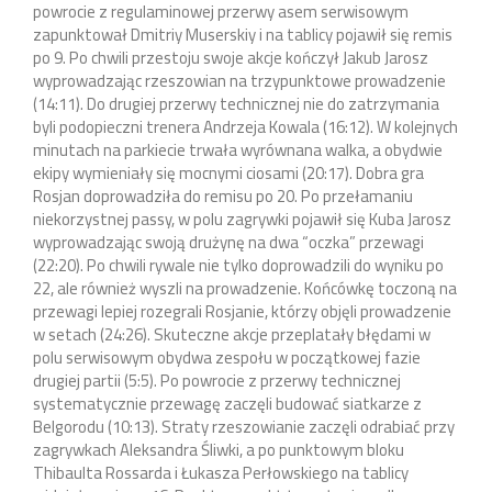
powrocie z regulaminowej przerwy asem serwisowym
zapunktował Dmitriy Muserskiy i na tablicy pojawił się remis
po 9. Po chwili przestoju swoje akcje kończył Jakub Jarosz
wyprowadzając rzeszowian na trzypunktowe prowadzenie
(14:11). Do drugiej przerwy technicznej nie do zatrzymania
byli podopieczni trenera Andrzeja Kowala (16:12). W kolejnych
minutach na parkiecie trwała wyrównana walka, a obydwie
ekipy wymieniały się mocnymi ciosami (20:17). Dobra gra
Rosjan doprowadziła do remisu po 20. Po przełamaniu
niekorzystnej passy, w polu zagrywki pojawił się Kuba Jarosz
wyprowadzając swoją drużynę na dwa “oczka” przewagi
(22:20). Po chwili rywale nie tylko doprowadzili do wyniku po
22, ale również wyszli na prowadzenie. Końcówkę toczoną na
przewagi lepiej rozegrali Rosjanie, którzy objęli prowadzenie
w setach (24:26). Skuteczne akcje przeplatały błędami w
polu serwisowym obydwa zespołu w początkowej fazie
drugiej partii (5:5). Po powrocie z przerwy technicznej
systematycznie przewagę zaczęli budować siatkarze z
Belgorodu (10:13). Straty rzeszowianie zaczęli odrabiać przy
zagrywkach Aleksandra Śliwki, a po punktowym bloku
Thibaulta Rossarda i Łukasza Perłowskiego na tablicy