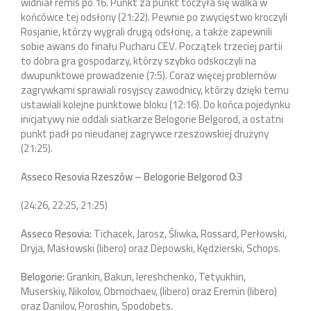
widniał remis po 16. Punkt za punkt toczyła się walka w
końcówce tej odsłony (21:22). Pewnie po zwycięstwo kroczyli
Rosjanie, którzy wygrali drugą odsłonę, a także zapewnili
sobie awans do finału Pucharu CEV. Początek trzeciej partii
to dobra gra gospodarzy, którzy szybko odskoczyli na
dwupunktowe prowadzenie (7:5). Coraz więcej problemów
zagrywkami sprawiali rosyjscy zawodnicy, którzy dzięki temu
ustawiali kolejne punktowe bloku (12:16). Do końca pojedynku
inicjatywy nie oddali siatkarze Belogorie Belgorod, a ostatni
punkt padł po nieudanej zagrywce rzeszowskiej drużyny
(21:25).
Asseco Resovia Rzeszów – Belogorie Belgorod 0:3
(24:26, 22:25, 21:25)
Asseco Resovia:
Tichacek, Jarosz, Śliwka, Rossard, Perłowski,
Dryja, Masłowski (libero) oraz Depowski, Kędzierski, Schops.
Belogorie:
Grankin, Bakun, Iereshchenko, Tetyukhin,
Muserskiy, Nikolov, Obmochaev, (libero) oraz Eremin (libero)
oraz Danilov, Poroshin, Spodobets.