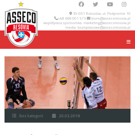
35-051 Rzeszów, ul. Podpromie 10
+48 669 001 573
biuro@assecoresovia.pl
współpraca sponsorska:
marketing@assecoresovia.pl
media:
biuroprasowe@assecoresovia.pl
Bez kategorii
20.03.2018