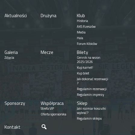
Aktualności
Drużyna
Klub
Historia
AKS Rzeszów
Media
Hala
Forum Kibiców
Galeria
Mecze
Bilety
Zdjęcia
Cennik na sezon
2025/2026
Kup karnet!
Kup bilet
Jak dokonać rezerwacji
?
Regulamin rezerwacji
Regulamin imprezy
Sponsorzy
Współpraca
Sklep
Strefa VIP
Jaki rozmiar koszulki
wybrać?
Oferta sponsorska
Regulamin sklepu
Szukaj
Kontakt