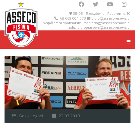
35-051 Rzeszów, ul. Podpromie 10
+48 669 001 573
biuro@assecoresovia.pl
współpraca sponsorska:
marketing@assecoresovia.pl
media:
biuroprasowe@assecoresovia.pl
Bez kategorii
22.03.2018