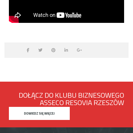
DOŁĄCZ DO KLUBU BIZNESOWEGO
ASSECO RESOVIA RZESZÓW
DOWIEDZ SIĘ WIĘCEJ