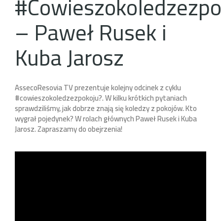
#Cowieszokoledzezpo
– Paweł Rusek i
Kuba Jarosz
AssecoResovia TV prezentuje kolejny odcinek z cyklu
#cowieszokoledzezpokoju?. W kilku krótkich pytaniach
sprawdziliśmy, jak dobrze znają się koledzy z pokojów. Kto
wygrał pojedynek? W rolach głównych Paweł Rusek i Kuba
Jarosz. Zapraszamy do obejrzenia!