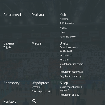
Aktualności
Drużyna
Klub
Historia
AKS Rzeszów
Media
Hala
Forum Kibiców
Galeria
Mecze
Bilety
Zdjęcia
Cennik na sezon
2025/2026
Kup karnet!
Kup bilet
Jak dokonać rezerwacji
?
Regulamin rezerwacji
Regulamin imprezy
Sponsorzy
Współpraca
Sklep
Strefa VIP
Jaki rozmiar koszulki
wybrać?
Oferta sponsorska
Regulamin sklepu
Szukaj
Kontakt