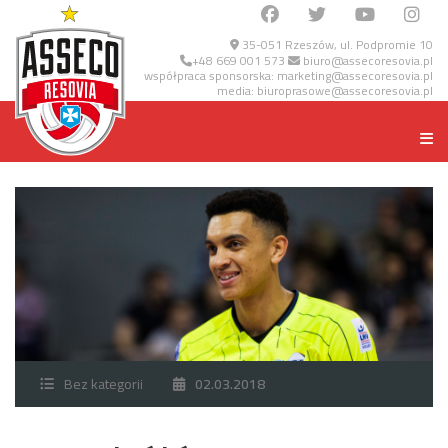
35-051 Rzeszów, ul. Podpromie 10
+48 669 001 573
biuro@assecoresovia.pl
współpraca sponsorska:
marketing@assecoresovia.pl
media:
biuroprasowe@assecoresovia.pl
Bez kategorii
02.03.2018