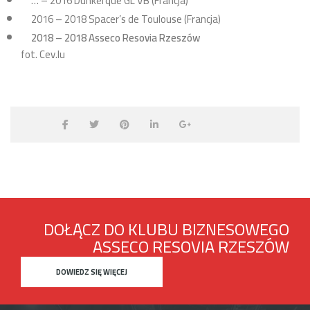
… – 2016 Dunkerque GL VB (Francja)
2016 – 2018 Spacer’s de Toulouse (Francja)
2018 – 2018 Asseco Resovia Rzeszów
fot. Cev.lu
DOŁĄCZ DO KLUBU BIZNESOWEGO
ASSECO RESOVIA RZESZÓW
DOWIEDZ SIĘ WIĘCEJ