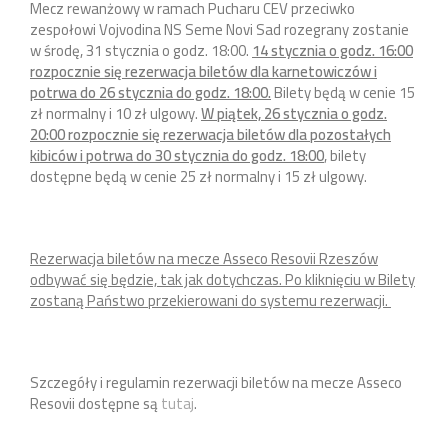
Mecz rewanżowy w ramach Pucharu CEV przeciwko
zespołowi Vojvodina NS Seme Novi Sad rozegrany zostanie
w środę, 31 stycznia o godz. 18:00.
14 stycznia o godz. 16:00
rozpocznie się rezerwacja biletów dla karnetowiczów i
potrwa do 26 stycznia do godz. 18:00.
Bilety będą w cenie 15
zł normalny i 10 zł ulgowy.
W piątek, 26 stycznia o godz.
20:00 rozpocznie się rezerwacja biletów dla pozostałych
kibiców i potrwa do 30 stycznia do godz. 18:00
, bilety
dostępne będą w cenie 25 zł normalny i 15 zł ulgowy.
Rezerwacja biletów na mecze Asseco Resovii Rzeszów
odbywać się będzie, tak jak dotychczas. Po kliknięciu w Bilety
zostaną Państwo przekierowani do systemu rezerwacji.
Szczegóły i regulamin rezerwacji biletów na mecze Asseco
Resovii dostępne są
tutaj
.