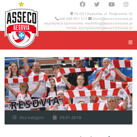
35-051 Rzeszów, ul. Podpromie 10
+48 669 001 573
biuro@assecoresovia.pl
współpraca sponsorska:
marketing@assecoresovia.pl
media:
biuroprasowe@assecoresovia.pl
Bez kategorii
05.01.2018