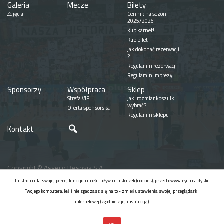
Galeria
Mecze
Bilety
Zdjęcia
Cennik na sezon
2025/2026
Kup karnet!
Kup bilet
Jak dokonać rezerwacji
?
Regulamin rezerwacji
Regulamin imprezy
Sponsorzy
Współpraca
Sklep
Strefa VIP
Jaki rozmiar koszulki
wybrać?
Oferta sponsorska
Regulamin sklepu
Szukaj
Kontakt
Copyright © Asseco Resovia S.A.
Realizacja
Ta strona dla swojej pełnej funkcjonalności używa ciasteczek (cookies), przechowywanych na dysku
Twojego komputera. Jeśli nie zgadzasz się na to - zmień ustawienia swojej przeglądarki
internetowej (zgodnie z jej instrukcją).