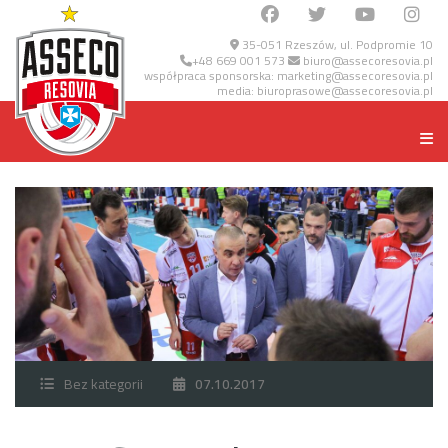
35-051 Rzeszów, ul. Podpromie 10
+48 669 001 573
biuro@assecoresovia.pl
współpraca sponsorska:
marketing@assecoresovia.pl
media:
biuroprasowe@assecoresovia.pl
Bez kategorii
07.10.2017