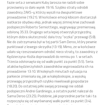
fazie seta z serwisami Kuby Jarosza nie radzili sobie
przeciwnicy co dało wynik 19:16. Szybko straty odrobili
zawodnicy ZAKS-y, którzy wyszli na dwupunktowe
prowadzenie (19:21). W końcówce emocji kibicom dostarczyli
siatkarze obydwu ekip, jednak więcej zimnej krwi zachowali
podopieczni Roberto Serniottiego, wygrywając premierową
odsłonę 35:33. Drugiego seta lepiej otworzyli przyjezdny,
którym dobra skuteczność dała trzy “oczka” przewagi (5:8).
Nie do zatrzymania był w tej partii Sam Deroo, który pewnie
punktował z lewego skrzydła (13:19). Mimo, ze w końcówce
udało się rzeszowianom odrobić nieco straty, to zawodnicy z
Kędzierzyna-Koźla doprowadzili do remisu po 1. w setach.
Trzecia odsłonaęła się od walki punkt za punkt (5:5). Seria
ataków kędzierzyńskich zawodników wyprowadziła ich na
prowadzenie 13:10. W kolejnych minutach sytuacja na
parkiecie zmieniała się, jak w kalejdoskopie, a wysoką
przewagę przyjezdnych szybko niwelowali gospodarze
(18:20). Do ostatniej piłki swojej przewagi nie oddali
podopieczni Andrei Gardiniego, a ostatni punkt nalezał do
Sama Deroo (23:25). Podobnie, jak poprzednie partie tak i ta
rozpoczęła się od wyrównanej walki punkt za punkt (3:4).