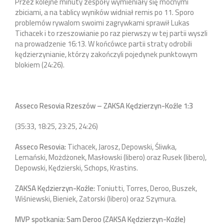
Przez kolejne minuty zespoły wymieniały się mocnymi
zbiciami, a na tablicy wyników widniał remis po 11. Sporo
problemów rywalom swoimi zagrywkami sprawił Lukas
Tichacek i to rzeszowianie po raz pierwszy w tej partii wyszli
na prowadzenie 16:13. W końcówce partii straty odrobili
kędzierzynianie, którzy zakończyli pojedynek punktowym
blokiem (24:26).
Asseco Resovia Rzeszów – ZAKSA Kędzierzyn-Koźle 1:3
(35:33, 18:25, 23:25, 24:26)
Asseco Resovia:
Tichacek, Jarosz, Depowski, Śliwka,
Lemański, Możdżonek, Masłowski (libero) oraz Rusek (libero),
Depowski, Kędzierski, Schops, Krastins.
ZAKSA Kędzierzyn-Koźle:
Toniutti, Torres, Deroo, Buszek,
Wiśniewski, Bieniek, Zatorski (libero) oraz Szymura.
MVP spotkania: Sam Deroo (ZAKSA Kędzierzyn-Koźle)