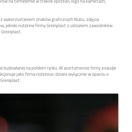
rów na temebimie w trakcie spotkań, logo na karnetach,
t z wykorzystaniem znaków graficznych Klubu, zdjęcia
w, pikniki rodzinne Firmy Greinplast z udziałem zawodników
 Greinplast.
ii budowlanej na polskim rynku. W asortymencie firmy znaudje
kcjonuje jako firma rodzinna i działa wyłącznie w oparciu o
 Greniplast.