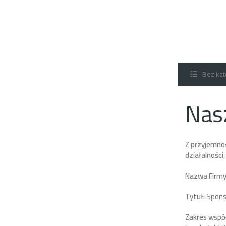
Bez kat
Nasz
Z przyjemno
działalności,
Nazwa Firmy
Tytuł:
Sponso
Zakres wspó