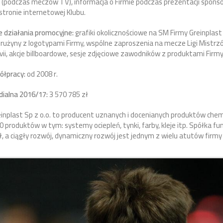
(podczas meczów TV), informacja o Firmie podczas prezentacji sponso
 stronie internetowej Klubu.
 działania promocyjne:
grafiki okolicznościowe na SM Firmy Greinplas
użyny z logotypami Firmy, wspólne zaproszenia na mecze Ligi Mistrzó
ii, akcje billboardowe, sesje zdjęciowe zawodników z produktami Firmy
ółpracy:
od 2008 r.
ialna 2016/17:
3 570 785 zł
inplast Sp z o.o. to producent uznanych i docenianych produktów chem
0 produktów w tym: systemy ociepleń, tynki, farby, kleje itp. Spółka fun
ał, a ciągły rozwój, dynamiczny rozwój jest jednym z wielu atutów firmy