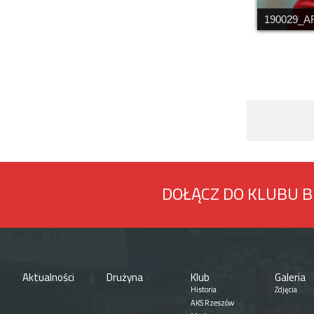
190029_A
DOŁĄCZ DO KLUBU 
Aktualności
Drużyna
Klub
Galeria
Historia
Zdjęcia
AKS Rzeszów