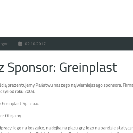
egorii
02.10.2017
 Sponsor: Greinplast
ścią prezentujemy Państwu naszego najwierniejszego sponsora. Firma
 czyli od roku 2008.
:
Greinplast Sp. z o.o.
r Oficjalny
łpracy:
logo na koszulce, naklejka na placu gry, logo na bandzie statycz