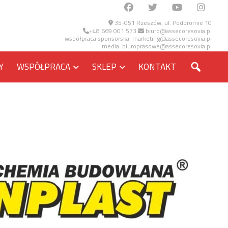
35-051 Rzeszów, ul. Podpromie 10
+48 669 001 573
biuro@assecoresovia.pl
współpraca sponsorska:
marketing@assecoresovia.pl
media:
biuroprasowe@assecoresovia.pl
SZUKA
Y
WSPÓŁPRACA
SKLEP
KONTAKT