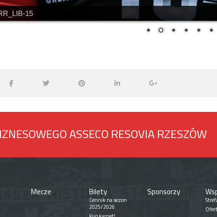
RR_LIB-15
BIZNESOWEGO ASSECO RESOVIA RZESZÓW
Mecze
Bilety
Sponsorzy
Wsp
Cennik na sezon
Stref
2025/2026
Ofer
Kup karnet!