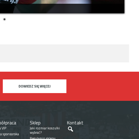
DOWIEDZ SIĘ WIĘCEJ
ółpraca
Sklep
Kontakt
Szukaj
a VIP
Jaki rozmiar koszulki
wybrać?
ta sponsorska
Regulamin sklepu