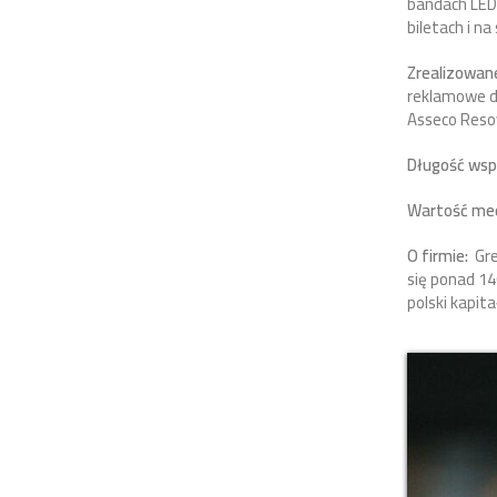
bandach LED 
biletach i na
Zrealizowane
reklamowe dr
Asseco Resov
Długość wsp
Wartość med
O firmie:
Gre
się ponad 14
polski kapit