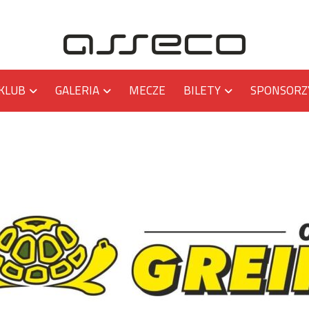
KLUB
GALERIA
MECZE
BILETY
SPONSORZ