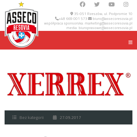
35-051 Rzeszów, ul. Podpromie 10
+48 669 001 573
biuro@assecoresovia.pl
współpraca sponsorska:
marketing@assecoresovia.pl
media:
biuroprasowe@assecoresovia.pl
Bez kategorii
27.09.2017