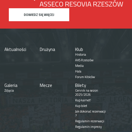
ASSECO RESOVIA RZESZÓW
DOWIEDZ SIĘ WIĘCEJ
Aktualności
Drużyna
Klub
Historia
AKS Rzeszów
Media
Hala
Forum Kibiców
Galeria
Mecze
Bilety
Zdjęcia
Cennik na sezon
2025/2026
Kup karnet!
Kup bilet
Jak dokonać rezerwacji
?
Regulamin rezerwacji
Regulamin imprezy