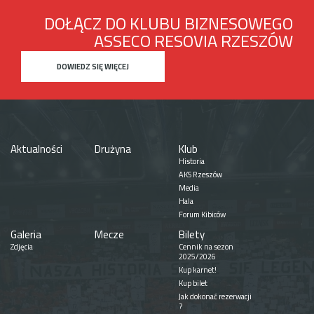
DOŁĄCZ DO KLUBU BIZNESOWEGO
ASSECO RESOVIA RZESZÓW
DOWIEDZ SIĘ WIĘCEJ
Aktualności
Drużyna
Klub
Historia
AKS Rzeszów
Media
Hala
Forum Kibiców
Galeria
Mecze
Bilety
Zdjęcia
Cennik na sezon
2025/2026
Kup karnet!
Kup bilet
Jak dokonać rezerwacji
?