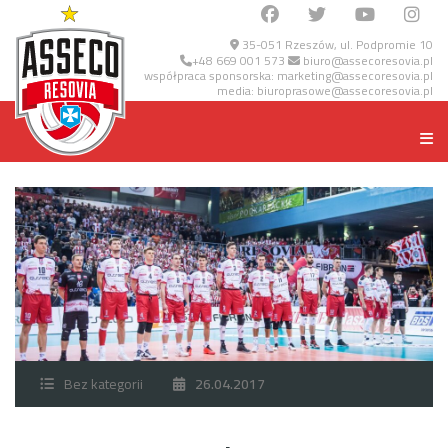
35-051 Rzeszów, ul. Podpromie 10
+48 669 001 573
biuro@assecoresovia.pl
współpraca sponsorska:
marketing@assecoresovia.pl
media:
biuroprasowe@assecoresovia.pl
Bez kategorii
26.04.2017