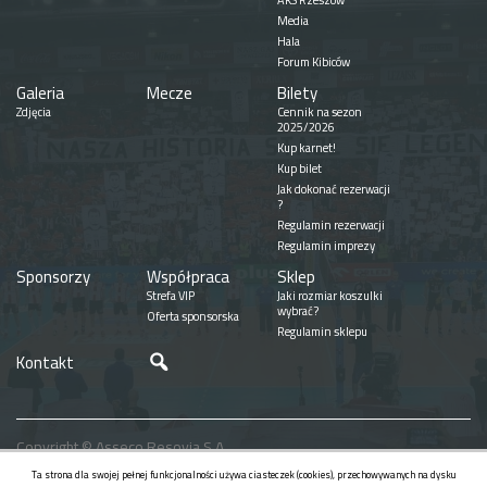
AKS Rzeszów
Media
Hala
Forum Kibiców
Galeria
Mecze
Bilety
Zdjęcia
Cennik na sezon
2025/2026
Kup karnet!
Kup bilet
Jak dokonać rezerwacji
?
Regulamin rezerwacji
Regulamin imprezy
Sponsorzy
Współpraca
Sklep
Strefa VIP
Jaki rozmiar koszulki
wybrać?
Oferta sponsorska
Regulamin sklepu
Szukaj
Kontakt
Copyright © Asseco Resovia S.A.
Realizacja
Ta strona dla swojej pełnej funkcjonalności używa ciasteczek (cookies), przechowywanych na dysku