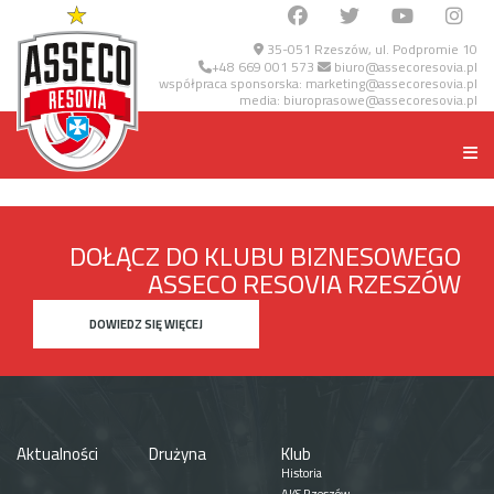
35-051 Rzeszów, ul. Podpromie 10
+48 669 001 573
biuro@assecoresovia.pl
współpraca sponsorska:
marketing@assecoresovia.pl
media:
biuroprasowe@assecoresovia.pl
DOŁĄCZ DO KLUBU BIZNESOWEGO
ASSECO RESOVIA RZESZÓW
DOWIEDZ SIĘ WIĘCEJ
Aktualności
Drużyna
Klub
Historia