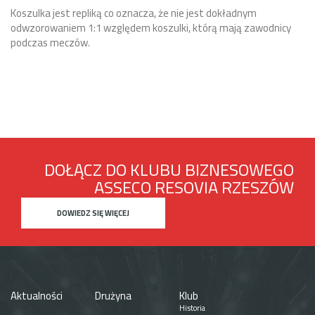
Koszulka jest repliką co oznacza, że nie jest dokładnym
Ko
odwzorowaniem 1:1 względem koszulki, którą mają zawodnicy
od
podczas meczów.
p
DOŁĄCZ DO KLUBU BIZNESOWEGO
ASSECO RESOVIA RZESZÓW
DOWIEDZ SIĘ WIĘCEJ
Aktualności
Drużyna
Klub
Historia