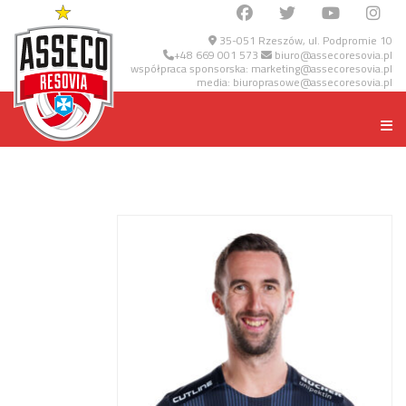
35-051 Rzeszów, ul. Podpromie 10
+48 669 001 573
biuro@assecoresovia.pl
współpraca sponsorska:
marketing@assecoresovia.pl
media:
biuroprasowe@assecoresovia.pl