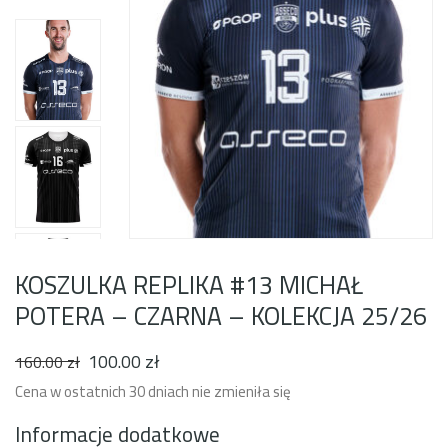
KOSZULKA REPLIKA #13 MICHAŁ
POTERA – CZARNA – KOLEKCJA 25/26
100
.00
zł
Pierwotna
Aktualna
160
.00
zł
cena
cena
Cena w ostatnich 30 dniach nie zmieniła się
wynosiła:
wynosi:
160.00 zł.
100.00 zł.
Informacje dodatkowe