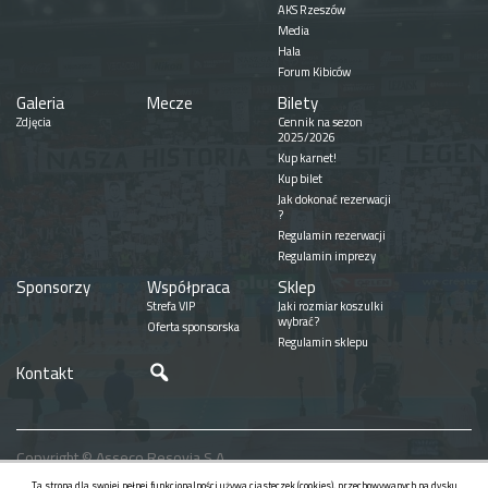
AKS Rzeszów
Media
Hala
Forum Kibiców
Galeria
Mecze
Bilety
Zdjęcia
Cennik na sezon
2025/2026
Kup karnet!
Kup bilet
Jak dokonać rezerwacji
?
Regulamin rezerwacji
Regulamin imprezy
Sponsorzy
Współpraca
Sklep
Strefa VIP
Jaki rozmiar koszulki
wybrać?
Oferta sponsorska
Regulamin sklepu
Szukaj
Kontakt
Copyright © Asseco Resovia S.A.
Realizacja
Ta strona dla swojej pełnej funkcjonalności używa ciasteczek (cookies), przechowywanych na dysku