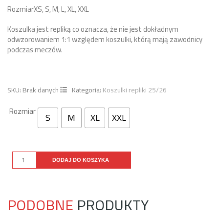
Rozmiar
XS, S, M, L, XL, XXL
Koszulka jest repliką co oznacza, że nie jest dokładnym
odwzorowaniem 1:1 względem koszulki, którą mają zawodnicy
podczas meczów.
SKU:
Brak danych
Kategoria:
Koszulki repliki 25/26
Rozmiar
S
M
XL
XXL
DODAJ DO KOSZYKA
PODOBNE
PRODUKTY