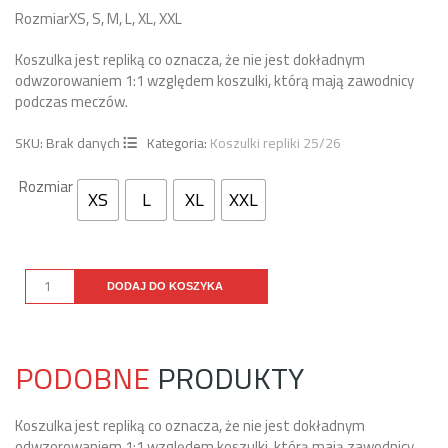
Rozmiar
XS, S, M, L, XL, XXL
Koszulka jest repliką co oznacza, że nie jest dokładnym
odwzorowaniem 1:1 względem koszulki, którą mają zawodnicy
podczas meczów.
SKU:
Brak danych
Kategoria:
Koszulki repliki 25/26
Rozmiar
XS
L
XL
XXL
DODAJ DO KOSZYKA
PODOBNE
PRODUKTY
Koszulka jest repliką co oznacza, że nie jest dokładnym
Ko
odwzorowaniem 1:1 względem koszulki, którą mają zawodnicy
od