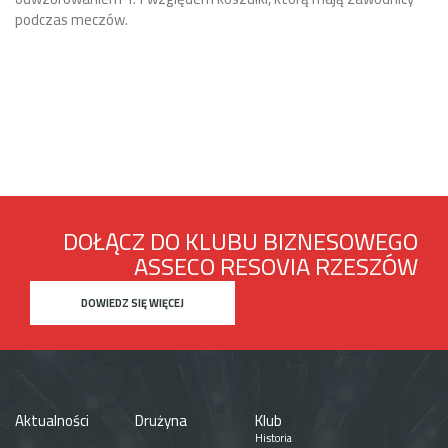
podczas meczów.
p
DOŁĄCZ DO KLUBU BIZNESOWEGO
ASSECO RESOVIA RZESZÓW
DOWIEDZ SIĘ WIĘCEJ
Aktualności
Drużyna
Klub
Historia