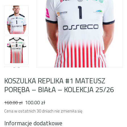
KOSZULKA REPLIKA #1 MATEUSZ
PORĘBA – BIAŁA – KOLEKCJA 25/26
100
.00
zł
Pierwotna
Aktualna
160
.00
zł
cena
cena
Cena w ostatnich 30 dniach nie zmieniła się
wynosiła:
wynosi:
160.00 zł.
100.00 zł.
Informacje dodatkowe