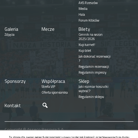
AKS Rzeszów
Media
Hala
Forum Kibiców
Galeria
Mecze
Bilety
Zdjęcia
Cennik na sezon
2025/2026
Kup karnet!
Kup bilet
Jak dokonać rezerwacji
?
Regulamin rezerwacji
Regulamin imprezy
Sponsorzy
Współpraca
Sklep
Strefa VIP
Jaki rozmiar koszulki
wybrać?
Oferta sponsorska
Regulamin sklepu
Szukaj
Kontakt
Copyright © Asseco Resovia S.A.
Realizacja
Ta strona dla swojej pełnej funkcjonalności używa ciasteczek (cookies), przechowywanych na dysku