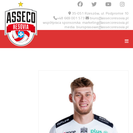
35-051 Rzeszów, ul. Podpromie 10
+48 669 001 573
biuro@assecoresovia.pl
współpraca sponsorska:
marketing@assecoresovia.pl
media:
biuroprasowe@assecoresovia.pl