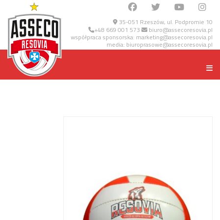
35-051 Rzeszów, ul. Podpromie 10
+48 669 001 573
biuro@assecoresovia.pl
współpraca sponsorska:
marketing@assecoresovia.pl
media:
biuroprasowe@assecoresovia.pl