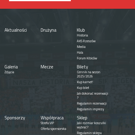
Aktualności
Drużyna
Klub
Historia
AKS Rzeszów
Media
Hala
Forum Kibiców
Galeria
Mecze
Bilety
Zdjęcia
Cennik na sezon
2025/2026
Kup karnet!
Kup bilet
Jak dokonać rezerwacji
?
Regulamin rezerwacji
Regulamin imprezy
Sponsorzy
Współpraca
Sklep
Strefa VIP
Jaki rozmiar koszulki
wybrać?
Oferta sponsorska
Regulamin sklepu