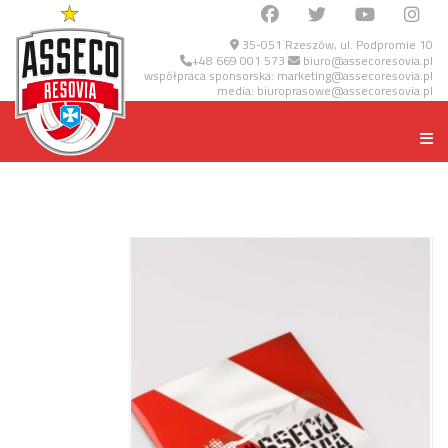
35-051 Rzeszów, ul. Podpromie 10
+48 669 001 573
biuro@assecoresovia.pl
współpraca sponsorska:
marketing@assecoresovia.pl
media:
biuroprasowe@assecoresovia.pl