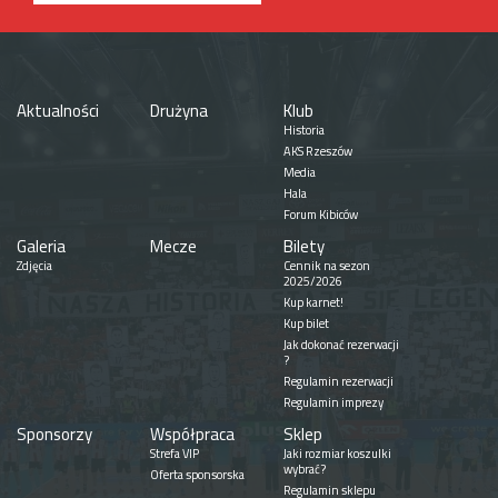
Aktualności
Drużyna
Klub
Historia
AKS Rzeszów
Media
Hala
Forum Kibiców
Galeria
Mecze
Bilety
Zdjęcia
Cennik na sezon
2025/2026
Kup karnet!
Kup bilet
Jak dokonać rezerwacji
?
Regulamin rezerwacji
Regulamin imprezy
Sponsorzy
Współpraca
Sklep
Strefa VIP
Jaki rozmiar koszulki
wybrać?
Oferta sponsorska
Regulamin sklepu