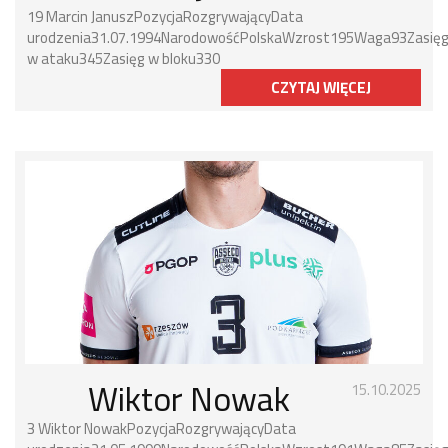
19 Marcin JanuszPozycjaRozgrywającyData
urodzenia31.07.1994NarodowośćPolskaWzrost195Waga93Zasię
w ataku345Zasięg w bloku330
CZYTAJ WIĘCEJ
Wiktor Nowak
15.10.2025
3 Wiktor NowakPozycjaRozgrywającyData