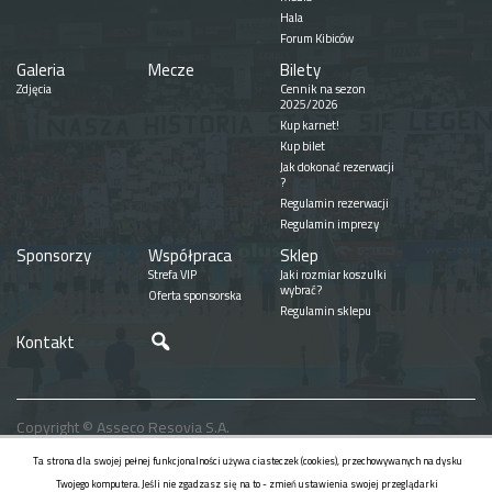
Hala
Forum Kibiców
Galeria
Mecze
Bilety
Zdjęcia
Cennik na sezon
2025/2026
Kup karnet!
Kup bilet
Jak dokonać rezerwacji
?
Regulamin rezerwacji
Regulamin imprezy
Sponsorzy
Współpraca
Sklep
Strefa VIP
Jaki rozmiar koszulki
wybrać?
Oferta sponsorska
Regulamin sklepu
Szukaj
Kontakt
Copyright © Asseco Resovia S.A.
Realizacja
Ta strona dla swojej pełnej funkcjonalności używa ciasteczek (cookies), przechowywanych na dysku
Twojego komputera. Jeśli nie zgadzasz się na to - zmień ustawienia swojej przeglądarki