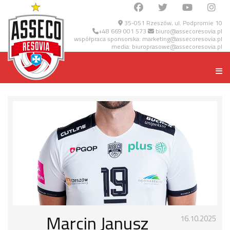
35-051 Rzeszów, ul. Podpromie 10
+48 669 001 573
biuro@assecoresovia.pl
współpraca sponsorska:
marketing@assecoresovia.pl
media:
biuroprasowe@assecoresovia.pl
Marcin Janusz
16.10.2025