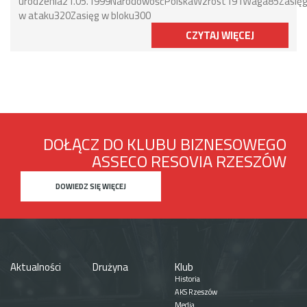
urodzenia21.05.1999NarodowośćPolskaWzrost191Waga85Zasię
w ataku320Zasięg w bloku300
CZYTAJ WIĘCEJ
DOŁĄCZ DO KLUBU BIZNESOWEGO
ASSECO RESOVIA RZESZÓW
DOWIEDZ SIĘ WIĘCEJ
Aktualności
Drużyna
Klub
Historia
AKS Rzeszów
Media