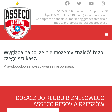
35-051 Rzeszów, ul. Podpromie 10
+48 669 001 573
biuro@assecoresovia.pl
współpraca sponsorska:
marketing@assecoresovia.pl
media:
biuroprasowe@assecoresovia.pl
Wygląda na to, że nie możemy znaleźć tego
czego szukasz.
Prawdopodobnie wyszukiwanie nie pomaga.
DOŁĄCZ DO KLUBU BIZNESOWEGO
ASSECO RESOVIA RZESZÓW