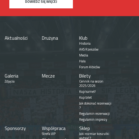
DOWIEDZ SIĘ WIĘCEJ
Aktualności
Drużyna
Klub
Historia
AKS Rzeszów
Media
Hala
Forum Kibiców
Galeria
Mecze
Bilety
Zdjęcia
Cennik na sezon
2025/2026
Kup karnet!
Kup bilet
Jak dokonać rezerwacji
?
Regulamin rezerwacji
Regulamin imprezy
Sponsorzy
Współpraca
Sklep
Strefa VIP
Jaki rozmiar koszulki
wybrać?