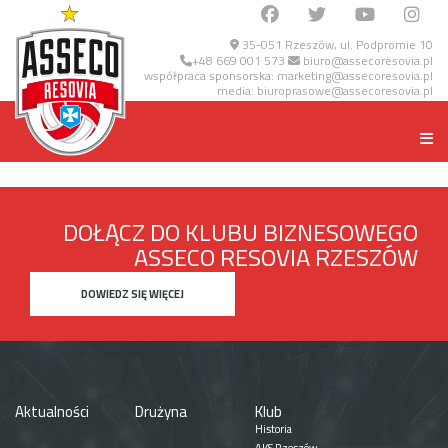
35-051 Rzeszów, ul. Podpromie 10
+48 669 001 573
biuro@assecoresovia.pl
współpraca sponsorska:
marketing@assecoresovia.pl
media:
biuroprasowe@assecoresovia.pl
DOŁĄCZ DO KLUBU BIZNESOWEGO
ASSECO RESOVIA RZESZÓW
DOWIEDZ SIĘ WIĘCEJ
Aktualności
Drużyna
Klub
Historia