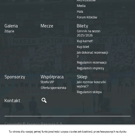
AKS Rzeszów
Media
Hala
Forum Kibiców
Galeria
Mecze
Bilety
Zdjęcia
Cennik na sezon
2025/2026
Kup karnet!
Kup bilet
Jak dokonać rezerwacji
?
Regulamin rezerwacji
Regulamin imprezy
Sponsorzy
Współpraca
Sklep
Strefa VIP
Jaki rozmiar koszulki
wybrać?
Oferta sponsorska
Regulamin sklepu
Szukaj
Kontakt
Copyright © Asseco Resovia S.A.
Realizacja
Ta strona dla swojej pełnej funkcjonalności używa ciasteczek (cookies), przechowywanych na dysku