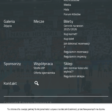
AKS Rzeszów
Media
Hala
Forum Kibiców
Galeria
Mecze
Bilety
Zdjęcia
Cennik na sezon
2025/2026
Kup karnet!
Kup bilet
Jak dokonać rezerwacji
?
Regulamin rezerwacji
Regulamin imprezy
Sponsorzy
Współpraca
Sklep
Strefa VIP
Jaki rozmiar koszulki
wybrać?
Oferta sponsorska
Regulamin sklepu
Szukaj
Kontakt
Copyright © Asseco Resovia S.A.
Realizacja
Ta strona dla swojej pełnej funkcjonalności używa ciasteczek (cookies), przechowywanych na dysku