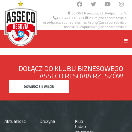
35-051 Rzeszów, ul. Podpromie 10
+48 669 001 573
biuro@assecoresovia.pl
współpraca sponsorska:
marketing@assecoresovia.pl
media:
biuroprasowe@assecoresovia.pl
DOŁĄCZ DO KLUBU BIZNESOWEGO
ASSECO RESOVIA RZESZÓW
DOWIEDZ SIĘ WIĘCEJ
Aktualności
Drużyna
Klub
Historia