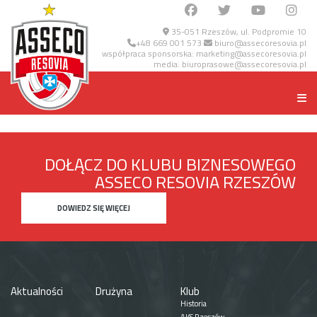
35-051 Rzeszów, ul. Podpromie 10
+48 669 001 573
biuro@assecoresovia.pl
współpraca sponsorska:
marketing@assecoresovia.pl
media:
biuroprasowe@assecoresovia.pl
DOŁĄCZ DO KLUBU BIZNESOWEGO
ASSECO RESOVIA RZESZÓW
DOWIEDZ SIĘ WIĘCEJ
Aktualności
Drużyna
Klub
Historia