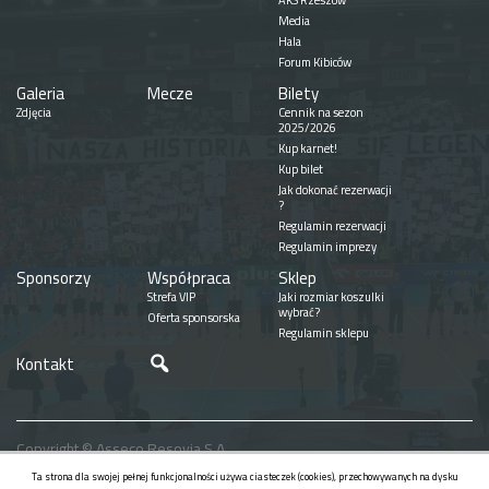
AKS Rzeszów
Media
Hala
Forum Kibiców
Galeria
Mecze
Bilety
Zdjęcia
Cennik na sezon
2025/2026
Kup karnet!
Kup bilet
Jak dokonać rezerwacji
?
Regulamin rezerwacji
Regulamin imprezy
Sponsorzy
Współpraca
Sklep
Strefa VIP
Jaki rozmiar koszulki
wybrać?
Oferta sponsorska
Regulamin sklepu
Szukaj
Kontakt
Copyright © Asseco Resovia S.A.
Realizacja
Ta strona dla swojej pełnej funkcjonalności używa ciasteczek (cookies), przechowywanych na dysku