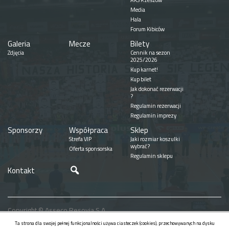
AKS Rzeszów
Media
Hala
Forum Kibiców
Galeria
Mecze
Bilety
Zdjęcia
Cennik na sezon
2025/2026
Kup karnet!
Kup bilet
Jak dokonać rezerwacji
?
Regulamin rezerwacji
Regulamin imprezy
Sponsorzy
Współpraca
Sklep
Strefa VIP
Jaki rozmiar koszulki
wybrać?
Oferta sponsorska
Regulamin sklepu
Szukaj
Kontakt
Copyright © Asseco Resovia S.A.
Realizacja
Ta strona dla swojej pełnej funkcjonalności używa ciasteczek (cookies), przechowywanych na dysku