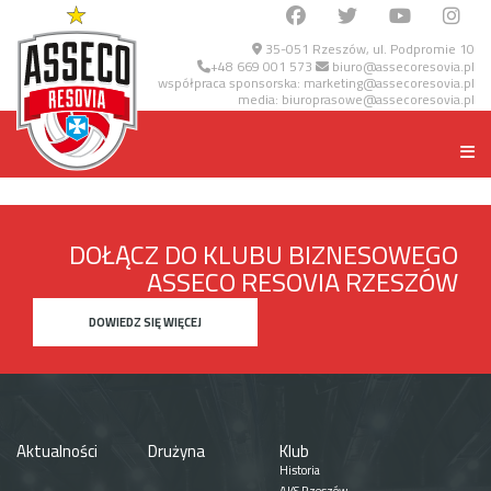
35-051 Rzeszów, ul. Podpromie 10
+48 669 001 573
biuro@assecoresovia.pl
współpraca sponsorska:
marketing@assecoresovia.pl
media:
biuroprasowe@assecoresovia.pl
DOŁĄCZ DO KLUBU BIZNESOWEGO
ASSECO RESOVIA RZESZÓW
DOWIEDZ SIĘ WIĘCEJ
Aktualności
Drużyna
Klub
Historia