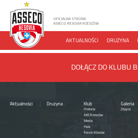
OFICJALNA STRONA
ASSECO RESOVIA RZESZÓW
AKTUALNOŚCI
DRUŻYNA
DOŁĄCZ DO KLUBU 
Aktualności
Drużyna
Klub
Galeria
Historia
Zdjęcia
AKS Rzeszów
Media
Hala
Forum Kibiców