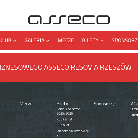
KLUB
GALERIA
MECZE
BILETY
SPONSORZ
BIZNESOWEGO ASSECO RESOVIA RZESZÓW
Mecze
Bilety
Sponsorzy
Wsp
Cennik na sezon
Stref
2025/2026
Ofer
Kup karnet!
Kup bilet
Jak dokonać rezerwacji
?