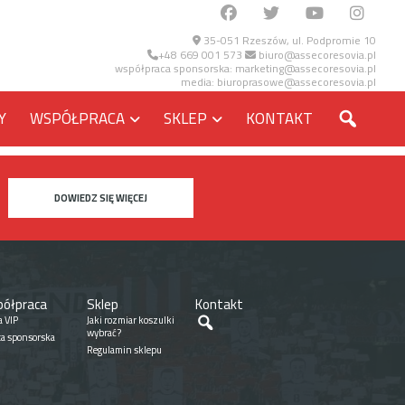
35-051 Rzeszów, ul. Podpromie 10
+48 669 001 573
biuro@assecoresovia.pl
współpraca sponsorska:
marketing@assecoresovia.pl
media:
biuroprasowe@assecoresovia.pl
SZUKA
Y
WSPÓŁPRACA
SKLEP
KONTAKT
DOWIEDZ SIĘ WIĘCEJ
ółpraca
Sklep
Kontakt
Szukaj
a VIP
Jaki rozmiar koszulki
wybrać?
ta sponsorska
Regulamin sklepu