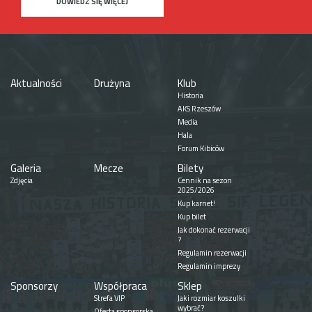
DOWIEDZ SIĘ WIĘCEJ
Aktualności
Drużyna
Klub
Historia
AKS Rzeszów
Media
Hala
Forum Kibiców
Galeria
Mecze
Bilety
Zdjęcia
Cennik na sezon
2025/2026
Kup karnet!
Kup bilet
Jak dokonać rezerwacji
?
Regulamin rezerwacji
Regulamin imprezy
Sponsorzy
Współpraca
Sklep
Strefa VIP
Jaki rozmiar koszulki
wybrać?
Oferta sponsorska