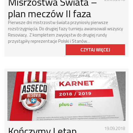
Misrzostwa Świata –
plan meczów II faza
Pierwsze dni mistrzostw świata przyniosły pierwsze
rozstrzygnięcia. Do drugiej fazy turnieju awansowali wszyscy
Resoviacy. Z kompletem zwycięstw do drugiej rundy
przystąpiły reprezentacje Polski i Stanów…
CZYTAJ WIĘCEJ
Kończymy I etap
19.09.2018