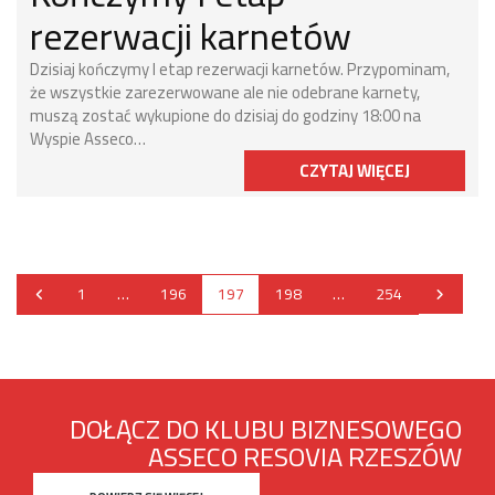
rezerwacji karnetów
Dzisiaj kończymy I etap rezerwacji karnetów. Przypominam,
że wszystkie zarezerwowane ale nie odebrane karnety,
muszą zostać wykupione do dzisiaj do godziny 18:00 na
Wyspie Asseco…
CZYTAJ WIĘCEJ
1
…
196
197
198
…
254
DOŁĄCZ DO KLUBU BIZNESOWEGO
ASSECO RESOVIA RZESZÓW