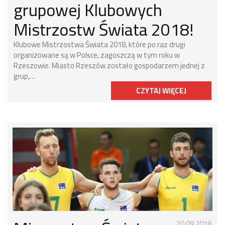
grupowej Klubowych
Mistrzostw Świata 2018!
Klubowe Mistrzostwa Świata 2018, które po raz drugi
organizowane są w Polsce, zagoszczą w tym roku w
Rzeszowie. Miasto Rzeszów zostało gospodarzem jednej z
grup,…
CZYTAJ WIĘCEJ
20.09.2018