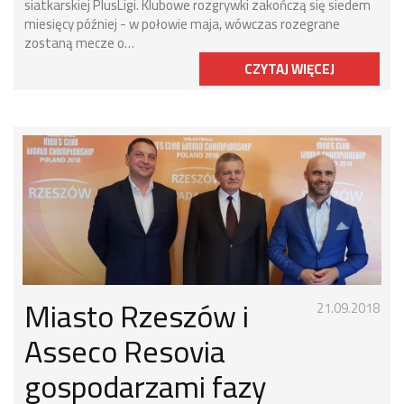
siatkarskiej PlusLigi. Klubowe rozgrywki zakończą się siedem
miesięcy później - w połowie maja, wówczas rozegrane
zostaną mecze o…
CZYTAJ WIĘCEJ
Miasto Rzeszów i
21.09.2018
Asseco Resovia
gospodarzami fazy