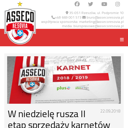
35-051 Rzeszów, ul. Podpromie 10
+48 669 001 573
biuro@assecoresovia.pl
współpraca sponsorska:
marketing@assecoresovia.pl
media:
biuroprasowe@assecoresovia.pl
W niedzielę rusza II
22.09.2018
etap sprzedaży karnetów