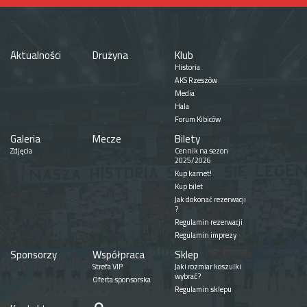
Aktualności
Drużyna
Klub
Historia
AKS Rzeszów
Media
Hala
Forum Kibiców
Galeria
Mecze
Bilety
Zdjęcia
Cennik na sezon
2025/2026
Kup karnet!
Kup bilet
Jak dokonać rezerwacji
?
Regulamin rezerwacji
Regulamin imprezy
Sponsorzy
Współpraca
Sklep
Strefa VIP
Jaki rozmiar koszulki
wybrać?
Oferta sponsorska
Regulamin sklepu