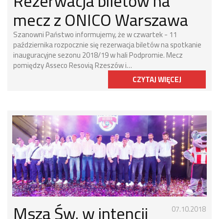
Rezerwacja biletów na
mecz z ONICO Warszawa
Szanowni Państwo informujemy, że w czwartek - 11
października rozpocznie się rezerwacja biletów na spotkanie
inauguracyjne sezonu 2018/19 w hali Podpromie. Mecz
pomiędzy Asseco Resovią Rzeszów i…
CZYTAJ WIĘCEJ
Msza Św. w intencji
07.10.2018