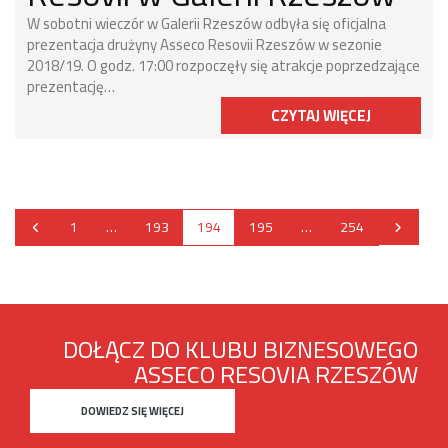
W sobotni wieczór w Galerii Rzeszów odbyła się oficjalna
prezentacja drużyny Asseco Resovii Rzeszów w sezonie
2018/19. O godz. 17:00 rozpoczęły się atrakcje poprzedzające
prezentację…
CZYTAJ WIĘCEJ
1
…
193
194
195
…
254
DOŁĄCZ DO KLUBU BIZNESOWEGO
ASSECO RESOVIA RZESZÓW
DOWIEDZ SIĘ WIĘCEJ