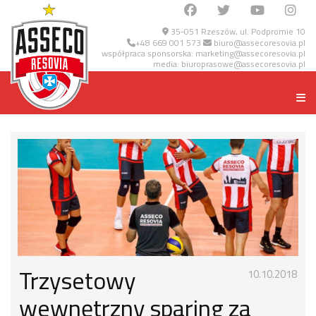
35-051 Rzeszów, ul. Podpromie 10
+48 669 001 573
biuro@assecoresovia.pl
współpraca sponsorska:
marketing@assecoresovia.pl
media:
biuroprasowe@assecoresovia.pl
Trzysetowy
10.10.2018
wewnętrzny sparing za