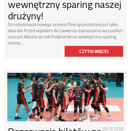
wewnętrzny sparing naszej
drużyny!
Do rozpoczęcia nowego sezonu PlusLigi pozostały już tylko
dwa dni. Przed wyjadem do Zawiercia zapraszamy wszystkich
naszych kibiców do hali Podpromie na wewnętrzny sparing
naszej…
CZYTAJ WIĘCEJ
09.10.2018